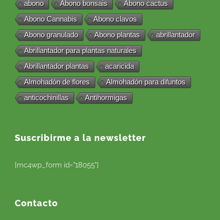
abono
Abono bonsais
Abono cactus
Abono Cannabis
Abono clavos
Abono granulado
Abono plantas
abrillantador
Abrillantador para plantas naturales
Abrillantador plantas
acaricida
Almohadón de flores
Almohadón para difuntos
anticochinillas
Antihormigas
Suscribirme a la newsletter
[mc4wp_form id="18055"]
Contacto