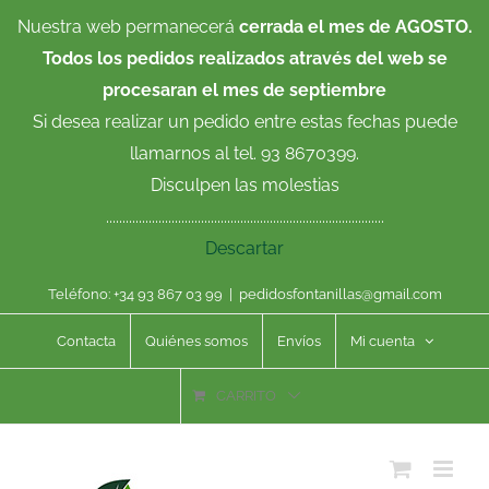
Saltar
Nuestra web permanecerá
cerrada el mes de AGOSTO.
al
Todos los pedidos realizados através del web se
contenido
procesaran el mes de septiembre
Si desea realizar un pedido entre estas fechas puede
llamarnos al tel. 93 8670399.
Disculpen las molestias
.....................................................................................
Descartar
Teléfono: +34 93 867 03 99
|
pedidosfontanillas@gmail.com
Contacta
Quiénes somos
Envíos
Mi cuenta
CARRITO