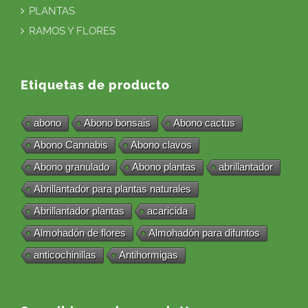
PLANTAS
RAMOS Y FLORES
Etiquetas de producto
abono
Abono bonsais
Abono cactus
Abono Cannabis
Abono clavos
Abono granulado
Abono plantas
abrillantador
Abrillantador para plantas naturales
Abrillantador plantas
acaricida
Almohadón de flores
Almohadón para difuntos
anticochinillas
Antihormigas