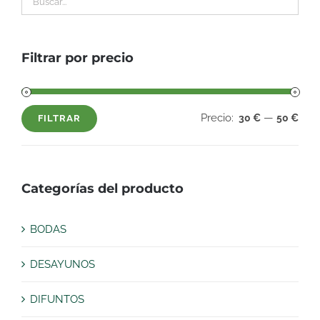
Filtrar por precio
Precio:
—
30 €
50 €
FILTRAR
Precio
Precio
mínimo
máximo
Categorías del producto
BODAS
DESAYUNOS
DIFUNTOS