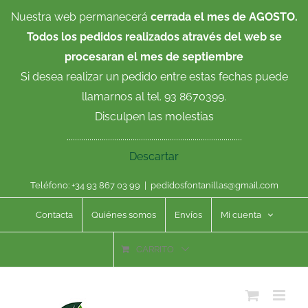
Saltar
Nuestra web permanecerá
cerrada el mes de AGOSTO.
al
Todos los pedidos realizados através del web se
contenido
procesaran el mes de septiembre
Si desea realizar un pedido entre estas fechas puede
llamarnos al tel. 93 8670399.
Disculpen las molestias
.....................................................................................
Descartar
Teléfono: +34 93 867 03 99
|
pedidosfontanillas@gmail.com
Contacta
Quiénes somos
Envíos
Mi cuenta
CARRITO