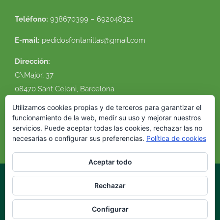
Teléfono:
938670399 – 692048321
E-mail:
pedidosfontanillas@gmail.com
Dirección:
C\Major, 37
08470 Sant Celoni, Barcelona
Ver en google maps
Utilizamos cookies propias y de terceros para garantizar el
funcionamiento de la web, medir su uso y mejorar nuestros
servicios. Puede aceptar todas las cookies, rechazar las no
necesarias o configurar sus preferencias.
Política de cookies
Aceptar todo
Rechazar
© 2016 Flor Natural. Todos los derechos reservados. |
Política de
cookies
|
Condiciones de uso
|
Envíos y devoluciones
|
Diseño
Configurar
web
VirtualDomus