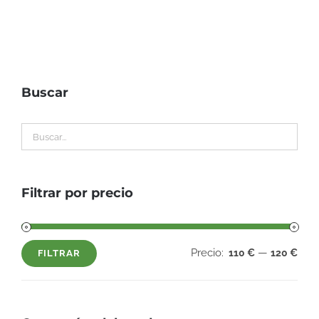
Buscar
Filtrar por precio
Precio:
—
110 €
120 €
FILTRAR
Precio
Precio
mínimo
máximo