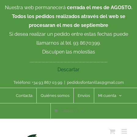
Saltar
Nuestra web permanecerá
cerrada el mes de AGOSTO.
al
Todos los pedidos realizados através del web se
contenido
procesaran el mes de septiembre
Si desea realizar un pedido entre estas fechas puede
llamarnos al tel. 93 8670399.
Disculpen las molestias
.....................................................................................
Descartar
Teléfono: +34 93 867 03 99
|
pedidosfontanillas@gmail.com
Contacta
Quiénes somos
Envíos
Mi cuenta
CARRITO