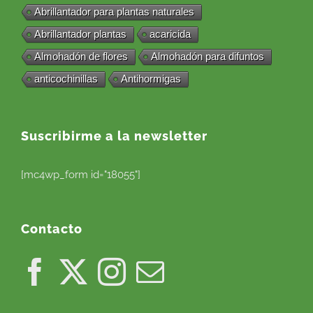
Abrillantador para plantas naturales
Abrillantador plantas
acaricida
Almohadón de flores
Almohadón para difuntos
anticochinillas
Antihormigas
Suscribirme a la newsletter
[mc4wp_form id="18055"]
Contacto