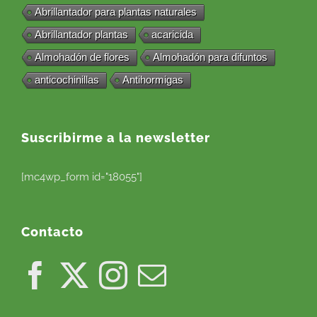
Abrillantador para plantas naturales
Abrillantador plantas
acaricida
Almohadón de flores
Almohadón para difuntos
anticochinillas
Antihormigas
Suscribirme a la newsletter
[mc4wp_form id="18055"]
Contacto