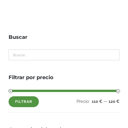
Buscar
Filtrar por precio
Precio:
—
110 €
120 €
FILTRAR
Precio
Precio
mínimo
máximo