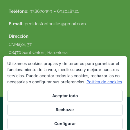
Teléfono:
938670399 – 692048321
E-mail:
pedidosfontanillas@gmail.com
Dirección:
C\Major, 37
08470 Sant Celoni, Barcelona
Ver en google maps
Utilizamos cookies propias y de terceros para garantizar el
funcionamiento de la web, medir su uso y mejorar nuestros
servicios. Puede aceptar todas las cookies, rechazar las no
necesarias o configurar sus preferencias.
Política de cookies
Aceptar todo
Rechazar
© 2016 Flor Natural. Todos los derechos reservados. |
Política de
cookies
|
Condiciones de uso
|
Envíos y devoluciones
|
Diseño
Configurar
web
VirtualDomus