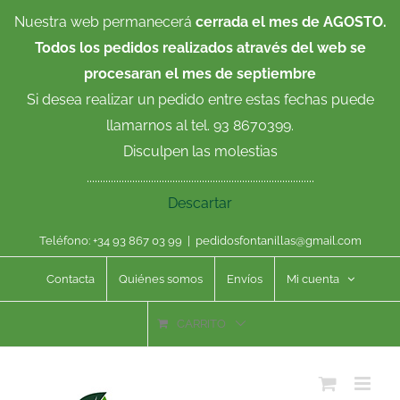
Saltar
Nuestra web permanecerá
cerrada el mes de AGOSTO.
al
Todos los pedidos realizados através del web se
contenido
procesaran el mes de septiembre
Si desea realizar un pedido entre estas fechas puede
llamarnos al tel. 93 8670399.
Disculpen las molestias
.....................................................................................
Descartar
Teléfono: +34 93 867 03 99
|
pedidosfontanillas@gmail.com
Contacta
Quiénes somos
Envíos
Mi cuenta
CARRITO