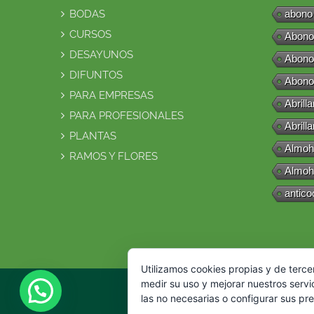
BODAS
abono
CURSOS
Abono
DESAYUNOS
Abono
DIFUNTOS
Abono
PARA EMPRESAS
Abrill
PARA PROFESIONALES
Abrill
PLANTAS
Almoh
RAMOS Y FLORES
Almoh
antico
Utilizamos cookies propias y de terce
medir su uso y mejorar nuestros servi
las no necesarias o configurar sus pr
© 2016 Flor Natural. Todos los dere