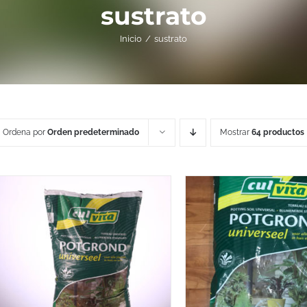
sustrato
Inicio
sustrato
Ordena por
Orden predeterminado
Mostrar
64 productos