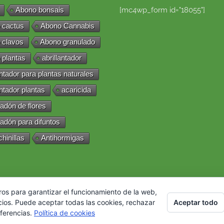
Abono bonsais
[mc4wp_form id="18055"]
 cactus
Abono Cannabis
 clavos
Abono granulado
 plantas
abrillantador
antador para plantas naturales
antador plantas
acaricida
adón de flores
adón para difuntos
chinillas
Antihormigas
ros para garantizar el funcionamiento de la web,
Aceptar todo
cios. Puede aceptar todas las cookies, rechazar
eferencias.
Política de cookies
chos reservados. |
Política de cookies
|
Condiciones de uso
|
Envíos y devo