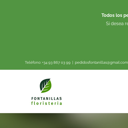
Saltar
al
Todos los p
contenido
Si desea r
Teléfono: +34 93 867 03 99
|
pedidosfontanillas@gmail.com