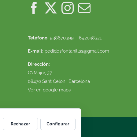
Teléfono:
938670399 – 692048321
E-mail:
pedidosfontanillas@gmail.com
Dirección:
C\Major, 37
08470 Sant Celoni, Barcelona
Ver en google maps
Rechazar
Configurar
luciones
|
Diseño web
VirtualDomus