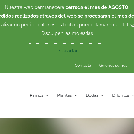
Nuestra web permanecerá
cerrada el mes de AGOSTO.
edidos realizados através del web se procesaran el mes d
ealizar un pedido entre estas fechas puede llamarnos al tel. 
Disculpen las molestias
.....................................................................................
Descartar
Contacta
Quiénes somos
Ramos
Plantas
Bodas
Difuntos