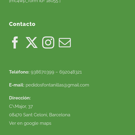
[mc4wp_form id="18055"]
Contacto
Teléfono:
938670399 – 692048321
E-mail:
pedidosfontanillas@gmail.com
Dirección:
C\Major, 37
08470 Sant Celoni, Barcelona
Ver en google maps