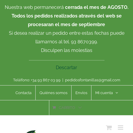
Saltar
Nuestra web permanecerá
cerrada el mes de AGOSTO.
al
Todos los pedidos realizados através del web se
contenido
procesaran el mes de septiembre
Si desea realizar un pedido entre estas fechas puede
llamarnos al tel. 93 8670399.
Disculpen las molestias
.....................................................................................
Descartar
Teléfono: +34 93 867 03 99
|
pedidosfontanillas@gmail.com
Contacta
Quiénes somos
Envíos
Mi cuenta
CARRITO