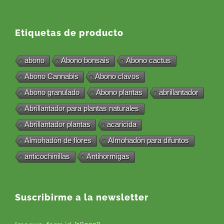
Etiquetas de producto
abono
Abono bonsais
Abono cactus
Abono Cannabis
Abono clavos
Abono granulado
Abono plantas
abrillantador
Abrillantador para plantas naturales
Abrillantador plantas
acaricida
Almohadón de flores
Almohadón para difuntos
anticochinillas
Antihormigas
Suscribirme a la newsletter