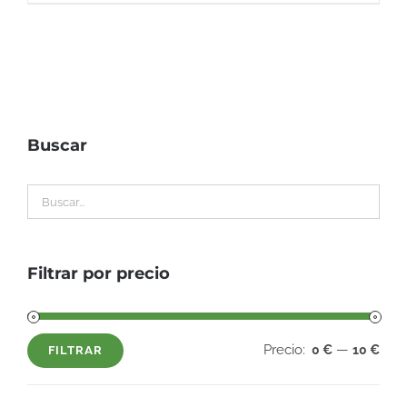
Buscar
Filtrar por precio
Precio:
—
0 €
10 €
FILTRAR
Precio
Precio
mínimo
máximo