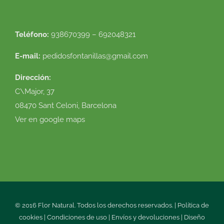
Teléfono:
938670399 – 692048321
E-mail:
pedidosfontanillas@gmail.com
Dirección:
C\Major, 37
08470 Sant Celoni, Barcelona
Ver en google maps
© 2016 Flor Natural. Todos los derechos reservados. |
Política de
cookies
|
Condiciones de uso
|
Envíos y devoluciones
|
Diseño