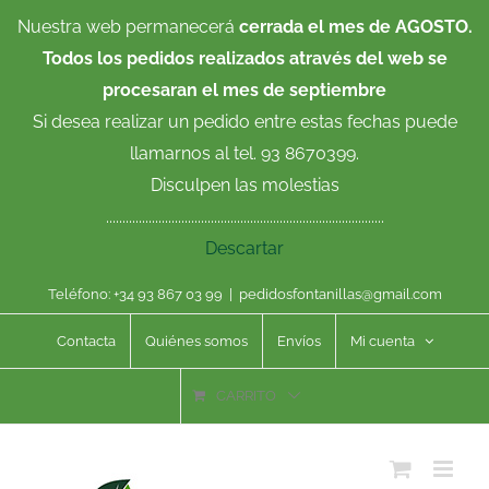
Saltar
Nuestra web permanecerá
cerrada el mes de AGOSTO.
al
Todos los pedidos realizados através del web se
contenido
procesaran el mes de septiembre
Si desea realizar un pedido entre estas fechas puede
llamarnos al tel. 93 8670399.
Disculpen las molestias
.....................................................................................
Descartar
Teléfono: +34 93 867 03 99
|
pedidosfontanillas@gmail.com
Contacta
Quiénes somos
Envíos
Mi cuenta
CARRITO