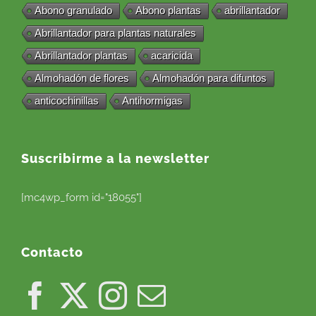
Abono granulado
Abono plantas
abrillantador
Abrillantador para plantas naturales
Abrillantador plantas
acaricida
Almohadón de flores
Almohadón para difuntos
anticochinillas
Antihormigas
Suscribirme a la newsletter
[mc4wp_form id="18055"]
Contacto