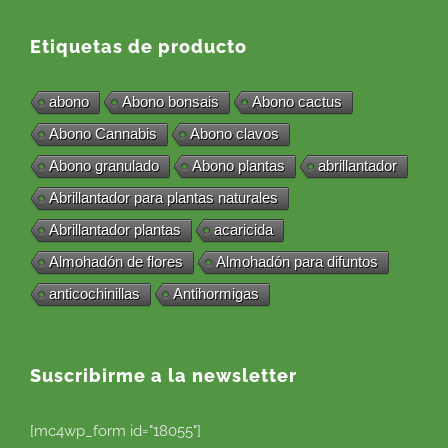
Etiquetas de producto
abono
Abono bonsais
Abono cactus
Abono Cannabis
Abono clavos
Abono granulado
Abono plantas
abrillantador
Abrillantador para plantas naturales
Abrillantador plantas
acaricida
Almohadón de flores
Almohadón para difuntos
anticochinillas
Antihormigas
Suscribirme a la newsletter
[mc4wp_form id="18055"]