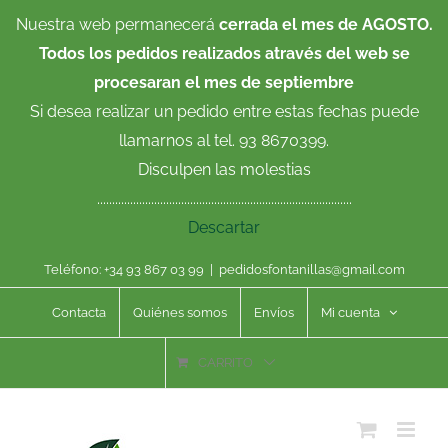
Saltar
Nuestra web permanecerá
cerrada el mes de AGOSTO.
al
Todos los pedidos realizados através del web se
contenido
procesaran el mes de septiembre
Si desea realizar un pedido entre estas fechas puede
llamarnos al tel. 93 8670399.
Disculpen las molestias
.....................................................................................
Descartar
Teléfono: +34 93 867 03 99
|
pedidosfontanillas@gmail.com
Contacta
Quiénes somos
Envíos
Mi cuenta
CARRITO