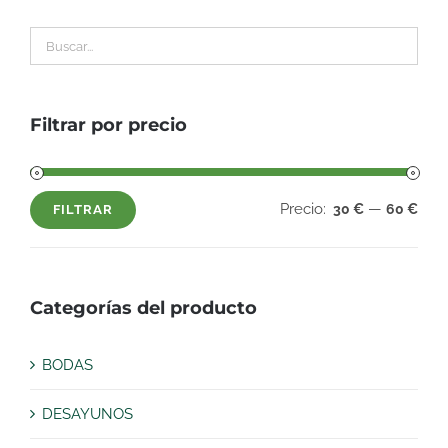
Filtrar por precio
Precio:
—
30 €
60 €
FILTRAR
Precio
Precio
mínimo
máximo
Categorías del producto
BODAS
DESAYUNOS