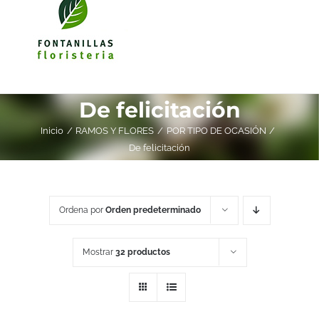
De felicitación
Inicio
RAMOS Y FLORES
POR TIPO DE OCASIÓN
De felicitación
Ordena por
Orden predeterminado
Mostrar
32 productos