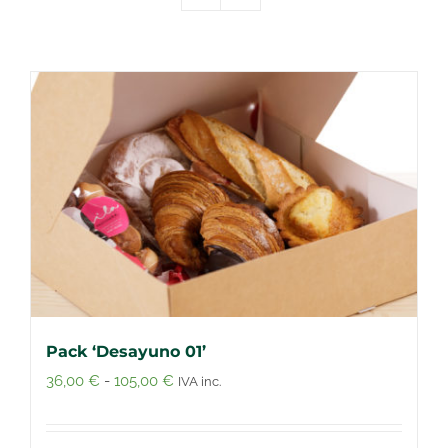
Pack ‘Desayuno 01’
Rango
36,00
€
-
105,00
€
IVA inc.
de
precios: