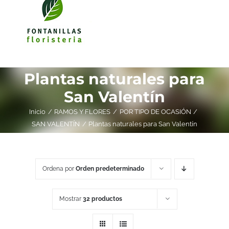
Plantas naturales para
San Valentín
Inicio
RAMOS Y FLORES
POR TIPO DE OCASIÓN
SAN VALENTÍN
Plantas naturales para San Valentín
Ordena por
Orden predeterminado
Mostrar
32 productos