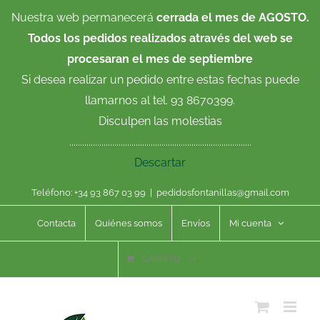
Saltar
Nuestra web permanecerá
cerrada el mes de AGOSTO.
al
Todos los pedidos realizados através del web se
contenido
procesaran el mes de septiembre
Si desea realizar un pedido entre estas fechas puede
llamarnos al tel. 93 8670399.
Disculpen las molestias
.....................................................................................
Descartar
Teléfono: +34 93 867 03 99
|
pedidosfontanillas@gmail.com
Contacta
Quiénes somos
Envíos
Mi cuenta
CARRITO