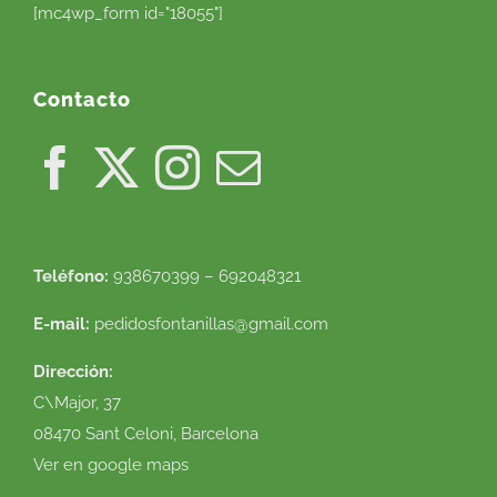
[mc4wp_form id="18055"]
Contacto
Teléfono:
938670399 – 692048321
E-mail:
pedidosfontanillas@gmail.com
Dirección:
C\Major, 37
08470 Sant Celoni, Barcelona
Ver en google maps