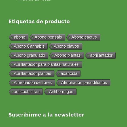
Etiquetas de producto
abono
Abono bonsais
Abono cactus
Abono Cannabis
Abono clavos
Abono granulado
Abono plantas
abrillantador
Abrillantador para plantas naturales
Abrillantador plantas
acaricida
Almohadón de flores
Almohadón para difuntos
anticochinillas
Antihormigas
Suscribirme a la newsletter