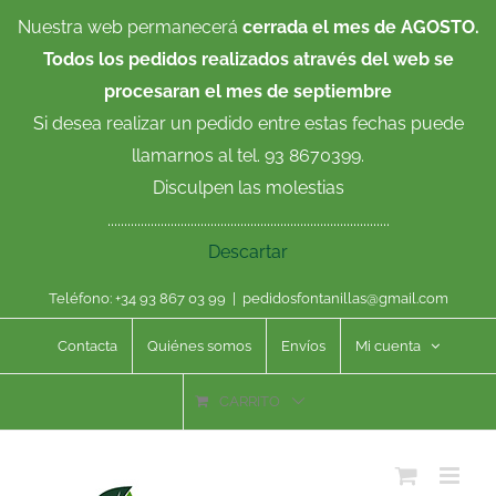
Saltar
Nuestra web permanecerá
cerrada el mes de AGOSTO.
al
Todos los pedidos realizados através del web se
contenido
procesaran el mes de septiembre
Si desea realizar un pedido entre estas fechas puede
llamarnos al tel. 93 8670399.
Disculpen las molestias
.....................................................................................
Descartar
Teléfono: +34 93 867 03 99
|
pedidosfontanillas@gmail.com
Contacta
Quiénes somos
Envíos
Mi cuenta
CARRITO