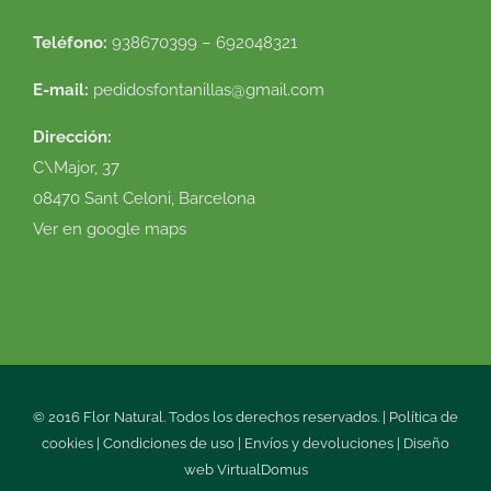
Teléfono:
938670399 – 692048321
E-mail:
pedidosfontanillas@gmail.com
Dirección:
C\Major, 37
08470 Sant Celoni, Barcelona
Ver en google maps
© 2016 Flor Natural. Todos los derechos reservados. |
Política de
cookies
|
Condiciones de uso
|
Envíos y devoluciones
|
Diseño
web
VirtualDomus