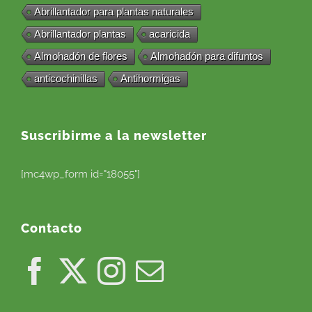
Abrillantador para plantas naturales
Abrillantador plantas
acaricida
Almohadón de flores
Almohadón para difuntos
anticochinillas
Antihormigas
Suscribirme a la newsletter
[mc4wp_form id="18055"]
Contacto