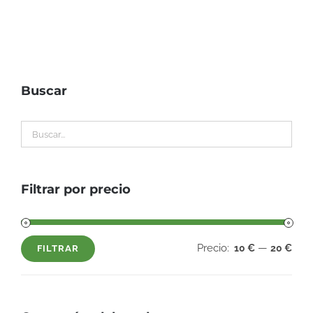
Buscar
Filtrar por precio
Precio:
—
10 €
20 €
FILTRAR
Precio
Precio
mínimo
máximo