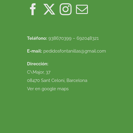
Teléfono:
938670399 – 692048321
E-mail:
pedidosfontanillas@gmail.com
Dirección:
C\Major, 37
08470 Sant Celoni, Barcelona
Ver en google maps