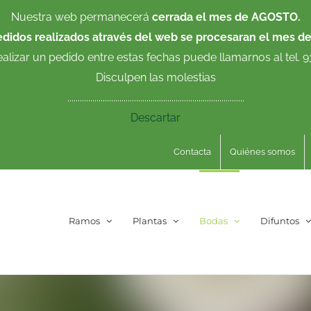
Nuestra web permanecerá
cerrada el mes de AGOSTO.
edidos realizados através del web se procesaran el mes d
ealizar un pedido entre estas fechas puede llamarnos al tel. 
Disculpen las molestias
.....................................................................................
Descartar
Contacta
Quiénes somos
Ramos
Plantas
Bodas
Difuntos