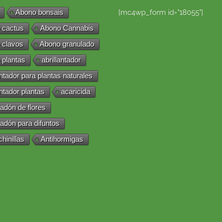
Abono bonsais
[mc4wp_form id="18055"]
 cactus
Abono Cannabis
 clavos
Abono granulado
 plantas
abrillantador
antador para plantas naturales
antador plantas
acaricida
adón de flores
adón para difuntos
chinillas
Antihormigas