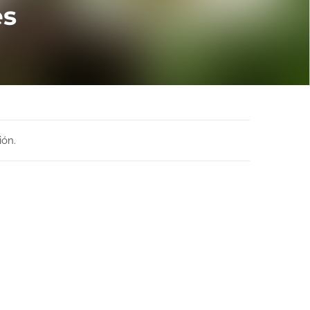
es
ión.