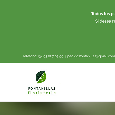
Saltar
al
Todos los p
contenido
Si desea r
Teléfono: +34 93 867 03 99
|
pedidosfontanillas@gmail.com