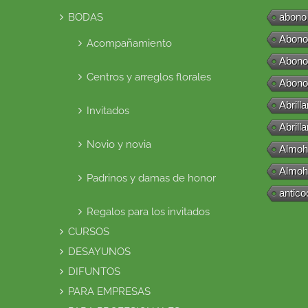
BODAS
abono
Abono
Acompañamiento
Abono
Centros y arreglos florales
Abono
Abrill
Invitados
Abrill
Novio y novia
Almoh
Almoh
Padrinos y damas de honor
antico
Regalos para los invitados
CURSOS
DESAYUNOS
DIFUNTOS
PARA EMPRESAS