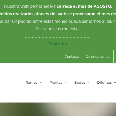
Nuestra web permanecerá
cerrada el mes de AGOSTO.
edidos realizados através del web se procesaran el mes d
ealizar un pedido entre estas fechas puede llamarnos al tel. 
Disculpen las molestias
.....................................................................................
Descartar
Contacta
Quiénes somos
Ramos
Plantas
Bodas
Difuntos