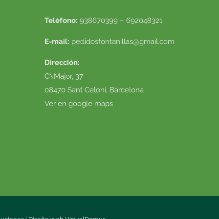
Teléfono:
938670399 – 692048321
E-mail:
pedidosfontanillas@gmail.com
Dirección:
C\Major, 37
08470 Sant Celoni, Barcelona
Ver en google maps