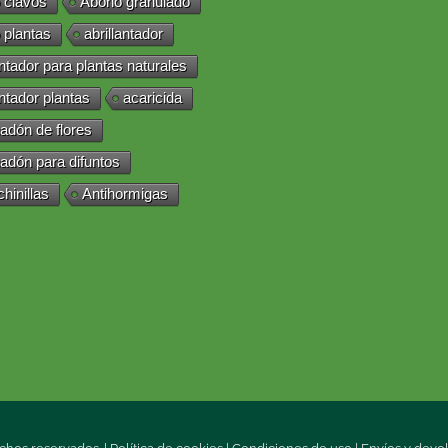
 clavos
Abono granulado
 plantas
abrillantador
antador para plantas naturales
antador plantas
acaricida
adón de flores
adón para difuntos
chinillas
Antihormigas