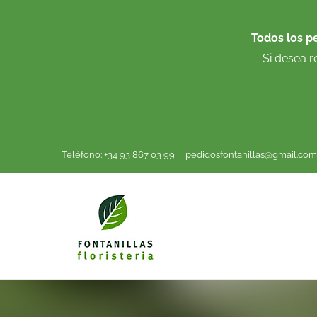
Saltar
al
Todos los p
contenido
Si desea r
Teléfono: +34 93 867 03 99
|
pedidosfontanillas@gmail.com