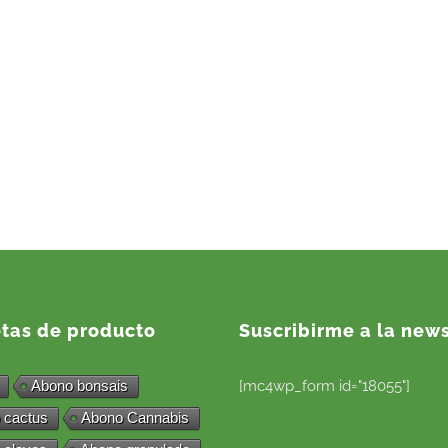
etas de producto
Suscribirme a la news
Abono bonsais
[mc4wp_form id="18055"]
 cactus
Abono Cannabis