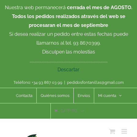
Saltar
Nuestra web permanecerá
cerrada el mes de AGOSTO.
al
Todos los pedidos realizados através del web se
contenido
procesaran el mes de septiembre
Si desea realizar un pedido entre estas fechas puede
llamarnos al tel. 93 8670399.
Disculpen las molestias
.....................................................................................
Descartar
Teléfono: +34 93 867 03 99
|
pedidosfontanillas@gmail.com
Contacta
Quiénes somos
Envíos
Mi cuenta
CARRITO