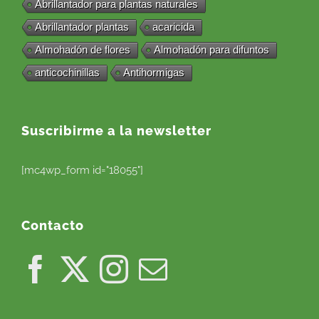
Abrillantador para plantas naturales
Abrillantador plantas
acaricida
Almohadón de flores
Almohadón para difuntos
anticochinillas
Antihormigas
Suscribirme a la newsletter
[mc4wp_form id="18055"]
Contacto