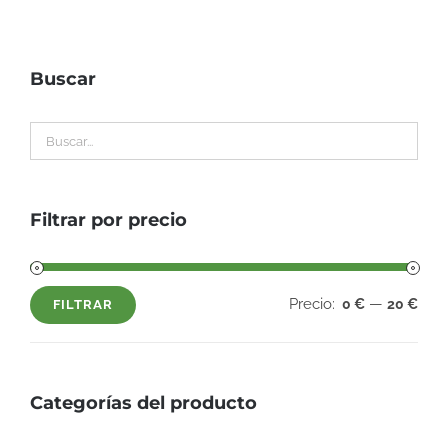
Buscar
Filtrar por precio
Precio:
—
0 €
20 €
FILTRAR
Precio
Precio
mínimo
máximo
Categorías del producto