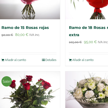
elegir
en
la
página
Ramo de 15 Rosas rojas
Ramo de 18 Rosas r
de
El
El
80,00
€
extra
90,00
€
IVA inc.
produc
precio
precio
El
El
95,00
€
105,00
€
IVA inc
original
actual
precio
precio
era:
es:
original
actual
Añadir al carrito
Detalles
Añadir al carrito
90,00 €.
80,00 €.
era:
es:
105,00 €.
95,00 
Sale!