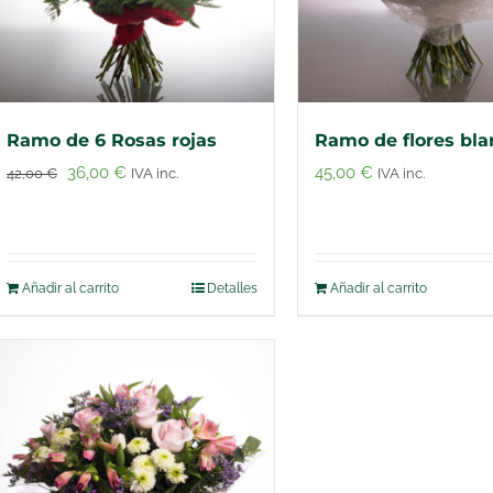
Ramo de 6 Rosas rojas
Ramo de flores bla
El
El
36,00
€
45,00
€
42,00
€
IVA inc.
IVA inc.
precio
precio
original
actual
era:
es:
Añadir al carrito
Detalles
Añadir al carrito
42,00 €.
36,00 €.