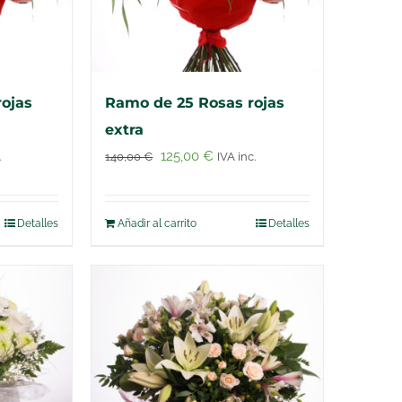
ojas
Ramo de 25 Rosas rojas
extra
to
El
El
125,00
€
.
140,00
€
IVA inc.
precio
precio
original
actual
Detalles
Añadir al carrito
Detalles
era:
es:
€.
140,00 €.
125,00 €.