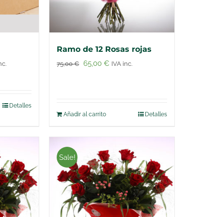
Ramo de 12 Rosas rojas
go
El
El
65,00
€
nc.
75,00
€
IVA inc.
precio
precio
os:
original
actual
e
era:
es:
Detalles
Añadir al carrito
Detalles
0 €
75,00 €.
65,00 €.
to
a
00 €
es
Sale!
es.
es
n