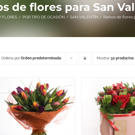
 de flores para San Va
Y FLORES
POR TIPO DE OCASIÓN
SAN VALENTÍN
Ramos de flores 
Ordena por
Orden predeterminado
Mostrar
32 productos