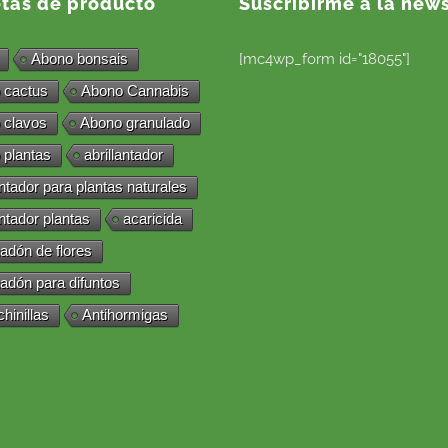
etas de producto
Suscribirme a la news
Abono bonsais
[mc4wp_form id="18055"]
 cactus
Abono Cannabis
 clavos
Abono granulado
 plantas
abrillantador
antador para plantas naturales
antador plantas
acaricida
adón de flores
adón para difuntos
chinillas
Antihormigas