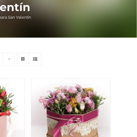
lentín
para San Valentín