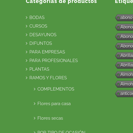
Categorías de productos
Etiqu
BODAS
abono
CURSOS
Abono
DESAYUNOS
Abono
DIFUNTOS
Abono
PARA EMPRESAS
Abrill
PARA PROFESIONALES
Abrill
PLANTAS
Almoh
RAMOS Y FLORES
Almoh
COMPLEMENTOS
antico
Flores para casa
Flores secas
POR TIPO DE OCASIÓN