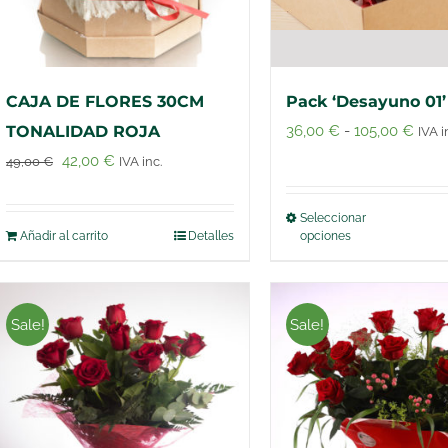
CAJA DE FLORES 30CM
Pack ‘Desayuno 01’
Ran
TONALIDAD ROJA
36,00
€
-
105,00
€
IVA i
de
El
El
42,00
€
49,00
€
IVA inc.
preci
precio
precio
desd
original
actual
Seleccionar
Este
Añadir al carrito
Detalles
opciones
36,0
era:
es:
produc
hast
49,00 €.
42,00 €.
tiene
105,
múltipl
Sale!
Sale!
variant
Las
opcion
se
puede