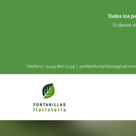
Saltar
al
Todos los p
contenido
Si desea r
Teléfono: +34 93 867 03 99
|
pedidosfontanillas@gmail.com