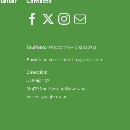
letter
Contacto
Teléfono:
938670399 – 692048321
E-mail:
pedidosfontanillas@gmail.com
Dirección:
C\Major, 37
08470 Sant Celoni, Barcelona
Ver en google maps