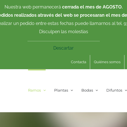
Nuestra web permanecerá
cerrada el mes de AGOSTO.
edidos realizados através del web se procesaran el mes d
ealizar un pedido entre estas fechas puede llamarnos al tel. 
Disculpen las molestias
.....................................................................................
Descartar
Contacta
Quiénes somos
Ramos
Plantas
Bodas
Difuntos