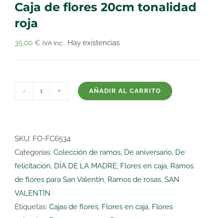
Caja de flores 20cm tonalidad
roja
35,00
€
Hay existencias
IVA inc.
AÑADIR AL CARRITO
Caja
de
flores
20cm
SKU:
FO-FC6534
tonalidad
Categorías:
Colección de ramos
,
De aniversario
,
De
roja
felicitación
,
DÍA DE LA MADRE
,
Flores en caja
,
Ramos
cantidad
de flores para San Valentín
,
Ramos de rosas
,
SAN
VALENTÍN
Etiquetas:
Cajas de flores
,
Flores en caja
,
Flores