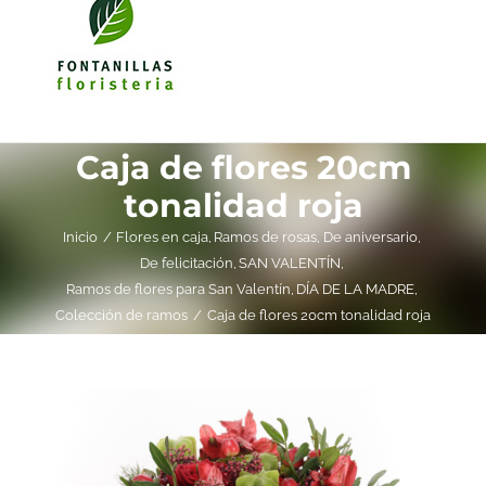
Caja de flores 20cm
tonalidad roja
Inicio
Flores en caja
Ramos de rosas
De aniversario
De felicitación
SAN VALENTÍN
Ramos de flores para San Valentín
DÍA DE LA MADRE
Colección de ramos
Caja de flores 20cm tonalidad roja