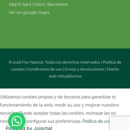
08470 Sant Celoni, Barcelona
Ver en google maps
© 2016 Flor Natural. Todos los derechos reservados. |
Política de
cookies
|
Condiciones de uso
|
Envíos y devoluciones
|
Diseño
web
VirtualDomus
Utilizamos cookies propias y de terceros para garantizar el
funcionamiento de la web, medir su uso y mejorar nuestros
servicios. Puede aceptar todas las cookies, rechazar las no
necesarias o configurar sus preferencias.
Política de cookies
Powered by
Joinchat