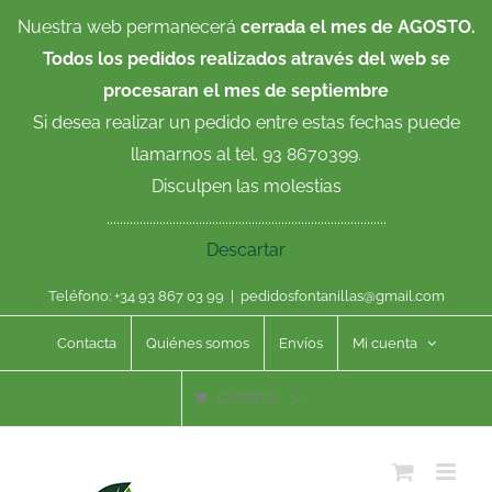
Saltar
Nuestra web permanecerá
cerrada el mes de AGOSTO.
al
Todos los pedidos realizados através del web se
contenido
procesaran el mes de septiembre
Si desea realizar un pedido entre estas fechas puede
llamarnos al tel. 93 8670399.
Disculpen las molestias
.....................................................................................
Descartar
Teléfono: +34 93 867 03 99
|
pedidosfontanillas@gmail.com
Contacta
Quiénes somos
Envíos
Mi cuenta
CARRITO