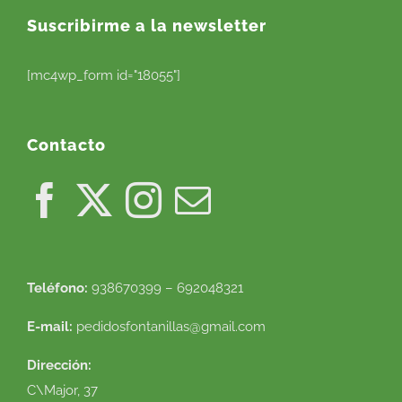
Suscribirme a la newsletter
[mc4wp_form id="18055"]
Contacto
Teléfono:
938670399 – 692048321
E-mail:
pedidosfontanillas@gmail.com
Dirección:
C\Major, 37