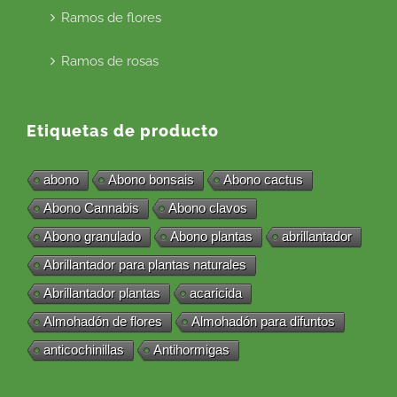
Ramos de flores
Ramos de rosas
Etiquetas de producto
abono
Abono bonsais
Abono cactus
Abono Cannabis
Abono clavos
Abono granulado
Abono plantas
abrillantador
Abrillantador para plantas naturales
Abrillantador plantas
acaricida
Almohadón de flores
Almohadón para difuntos
anticochinillas
Antihormigas