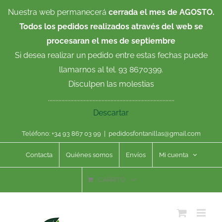
Saltar
Nuestra web permanecerá
cerrada el mes de AGOSTO.
al
Todos los pedidos realizados através del web se
contenido
procesaran el mes de septiembre
Si desea realizar un pedido entre estas fechas puede
llamarnos al tel. 93 8670399.
Disculpen las molestias
.....................................................................................
Descartar
Teléfono: +34 93 867 03 99
|
pedidosfontanillas@gmail.com
Contacta
Quiénes somos
Envíos
Mi cuenta
CARRITO