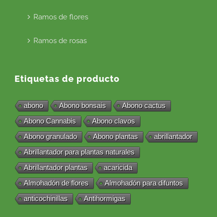
Ramos de flores
Ramos de rosas
Etiquetas de producto
abono
Abono bonsais
Abono cactus
Abono Cannabis
Abono clavos
Abono granulado
Abono plantas
abrillantador
Abrillantador para plantas naturales
Abrillantador plantas
acaricida
Almohadón de flores
Almohadón para difuntos
anticochinillas
Antihormigas