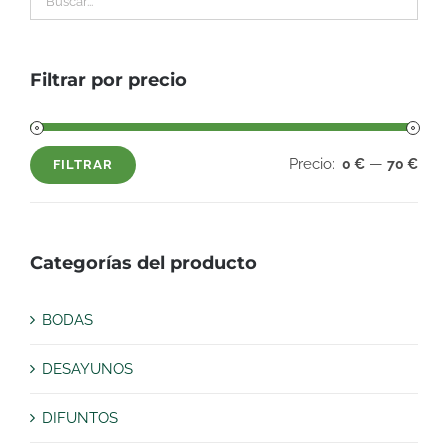
Filtrar por precio
Precio:
—
0 €
70 €
FILTRAR
Precio
Precio
mínimo
máximo
Categorías del producto
BODAS
DESAYUNOS
DIFUNTOS