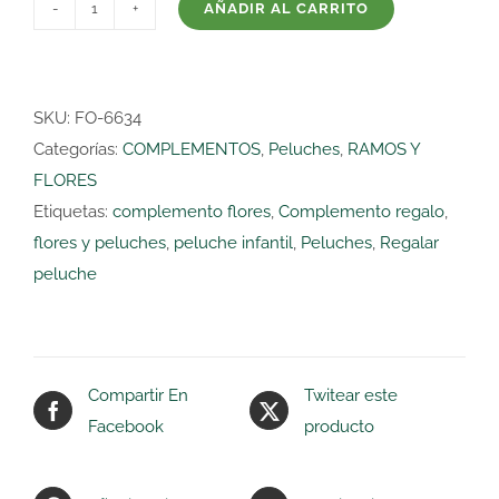
AÑADIR AL CARRITO
PELUCHE
MINI
MONSTER
TALL
SKU:
FO-6634
cantidad
Categorías:
COMPLEMENTOS
,
Peluches
,
RAMOS Y
FLORES
Etiquetas:
complemento flores
,
Complemento regalo
,
flores y peluches
,
peluche infantil
,
Peluches
,
Regalar
peluche
Compartir En
Twitear este
Facebook
producto