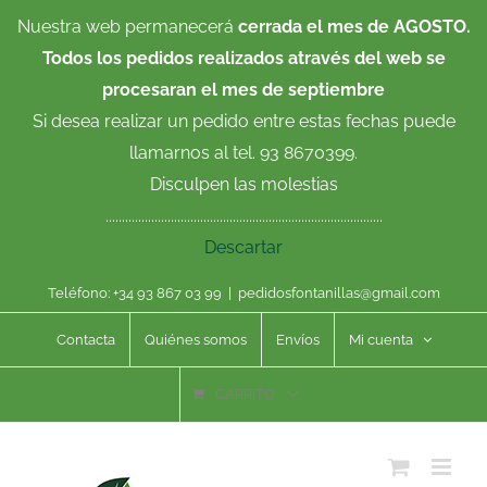
Saltar
Nuestra web permanecerá
cerrada el mes de AGOSTO.
al
Todos los pedidos realizados através del web se
contenido
procesaran el mes de septiembre
Si desea realizar un pedido entre estas fechas puede
llamarnos al tel. 93 8670399.
Disculpen las molestias
.....................................................................................
Descartar
Teléfono: +34 93 867 03 99
|
pedidosfontanillas@gmail.com
Contacta
Quiénes somos
Envíos
Mi cuenta
CARRITO