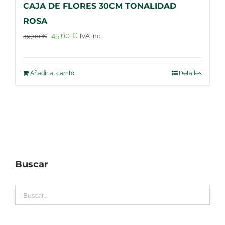
CAJA DE FLORES 30CM TONALIDAD
ROSA
El
El
45,00
€
49,00
€
IVA inc.
precio
precio
original
actual
Añadir al carrito
Detalles
era:
es:
49,00 €.
45,00 €.
Buscar