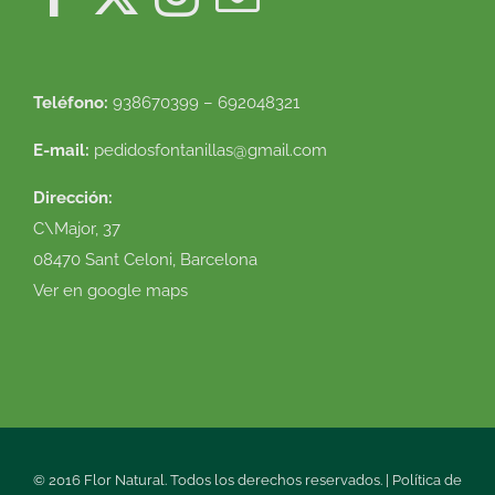
Teléfono:
938670399 – 692048321
E-mail:
pedidosfontanillas@gmail.com
Dirección:
C\Major, 37
08470 Sant Celoni, Barcelona
Ver en google maps
© 2016 Flor Natural. Todos los derechos reservados. |
Política de