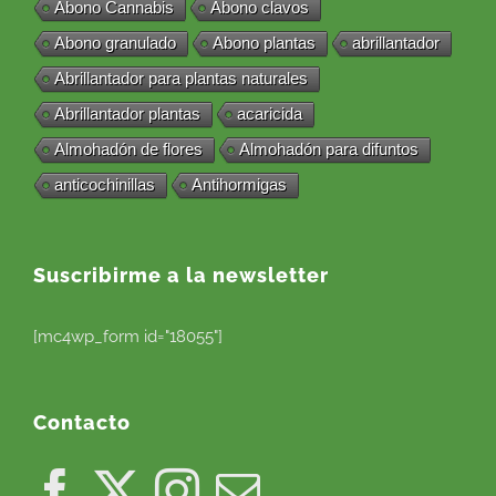
Abono Cannabis
Abono clavos
Abono granulado
Abono plantas
abrillantador
Abrillantador para plantas naturales
Abrillantador plantas
acaricida
Almohadón de flores
Almohadón para difuntos
anticochinillas
Antihormigas
Suscribirme a la newsletter
[mc4wp_form id="18055"]
Contacto