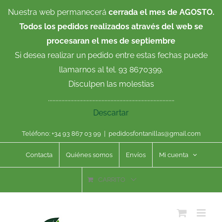
Saltar
Nuestra web permanecerá
cerrada el mes de AGOSTO.
al
Todos los pedidos realizados através del web se
contenido
procesaran el mes de septiembre
Si desea realizar un pedido entre estas fechas puede
llamarnos al tel. 93 8670399.
Disculpen las molestias
.....................................................................................
Descartar
Teléfono: +34 93 867 03 99
|
pedidosfontanillas@gmail.com
Contacta
Quiénes somos
Envíos
Mi cuenta
CARRITO