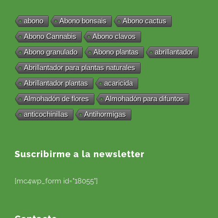
abono
Abono bonsais
Abono cactus
Abono Cannabis
Abono clavos
Abono granulado
Abono plantas
abrillantador
Abrillantador para plantas naturales
Abrillantador plantas
acaricida
Almohadón de flores
Almohadón para difuntos
anticochinillas
Antihormigas
Suscribirme a la newsletter
[mc4wp_form id="18055"]