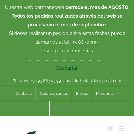
Saltar
Nuestra web permanecerá
cerrada el mes de AGOSTO.
al
Todos los pedidos realizados através del web se
contenido
procesaran el mes de septiembre
Si desea realizar un pedido entre estas fechas puede
llamarnos al tel. 93 8670399.
Disculpen las molestias
.....................................................................................
Descartar
Teléfono: +34 93 867 03 99
|
pedidosfontanillas@gmail.com
Contacta
Quiénes somos
Envíos
Mi cuenta
CARRITO