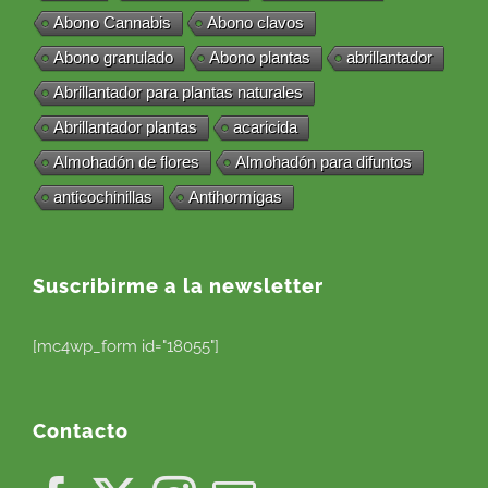
Abono Cannabis
Abono clavos
Abono granulado
Abono plantas
abrillantador
Abrillantador para plantas naturales
Abrillantador plantas
acaricida
Almohadón de flores
Almohadón para difuntos
anticochinillas
Antihormigas
Suscribirme a la newsletter
[mc4wp_form id="18055"]
Contacto