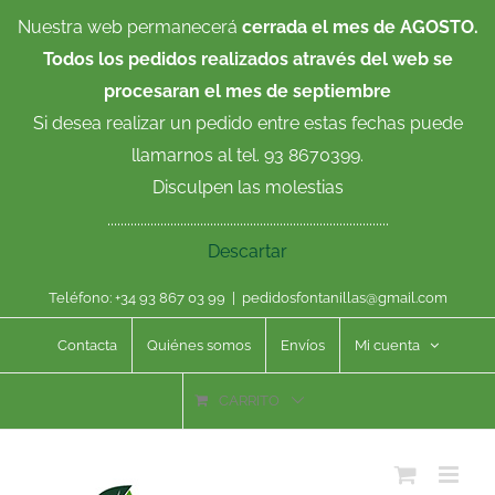
Saltar
Nuestra web permanecerá
cerrada el mes de AGOSTO.
al
Todos los pedidos realizados através del web se
contenido
procesaran el mes de septiembre
Si desea realizar un pedido entre estas fechas puede
llamarnos al tel. 93 8670399.
Disculpen las molestias
.....................................................................................
Descartar
Teléfono: +34 93 867 03 99
|
pedidosfontanillas@gmail.com
Contacta
Quiénes somos
Envíos
Mi cuenta
CARRITO