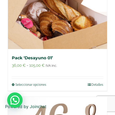
Pack ‘Desayuno 01’
Rango
36,00
€
-
105,00
€
IVA inc.
de
precios:
Seleccionar opciones
Detalles
Este
desde
producto
36,00 €
tiene
hasta
Powered by
Joinchat
múltiples
105,00 €
variantes.