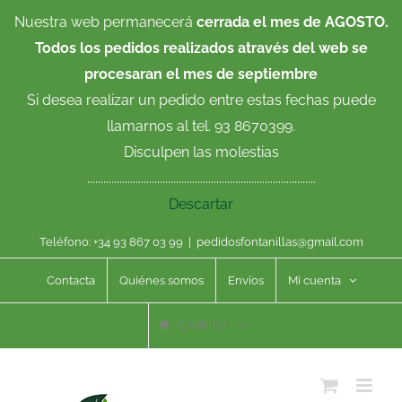
Saltar
Nuestra web permanecerá
cerrada el mes de AGOSTO.
al
Todos los pedidos realizados através del web se
contenido
procesaran el mes de septiembre
Si desea realizar un pedido entre estas fechas puede
llamarnos al tel. 93 8670399.
Disculpen las molestias
.....................................................................................
Descartar
Teléfono: +34 93 867 03 99
|
pedidosfontanillas@gmail.com
Contacta
Quiénes somos
Envíos
Mi cuenta
CARRITO