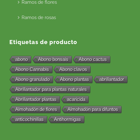
Ramos de flores
Ramos de rosas
Etiquetas de producto
abono
Abono bonsais
Abono cactus
Abono Cannabis
Abono clavos
Abono granulado
Abono plantas
abrillantador
Abrillantador para plantas naturales
Abrillantador plantas
acaricida
Almohadón de flores
Almohadón para difuntos
anticochinillas
Antihormigas