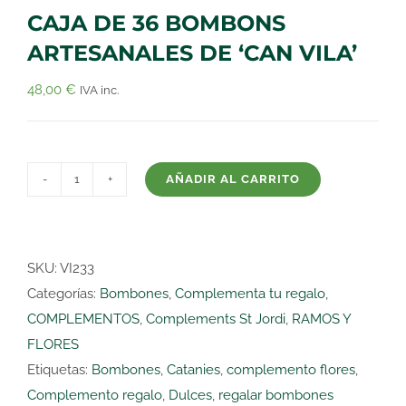
CAJA DE 36 BOMBONS
ARTESANALES DE ‘CAN VILA’
48,00
€
IVA inc.
AÑADIR AL CARRITO
CAJA
DE
36
BOMBONS
SKU:
VI233
ARTESANALES
Categorías:
Bombones
,
Complementa tu regalo
,
DE
COMPLEMENTOS
,
Complements St Jordi
,
RAMOS Y
'CAN
FLORES
VILA'
Etiquetas:
Bombones
,
Catanies
,
complemento flores
,
cantidad
Complemento regalo
,
Dulces
,
regalar bombones