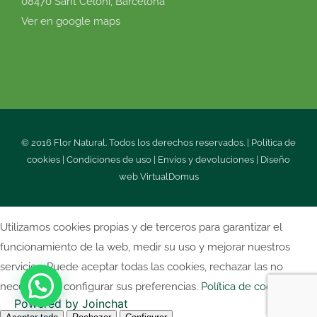
08470 Sant Celoni, Barcelona
Ver en google maps
© 2016 Flor Natural. Todos los derechos reservados. |
Política de
cookies
|
Condiciones de uso
|
Envíos y devoluciones
|
Diseño
web
VirtualDomus
Utilizamos cookies propias y de terceros para garantizar el
funcionamiento de la web, medir su uso y mejorar nuestros
servicios. Puede aceptar todas las cookies, rechazar las no
necesarias o configurar sus preferencias.
Política de cookies
Powered by
Joinchat