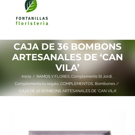
CAJA DE 36 BOMBONS
ARTESANALES DE ‘CAN
VILA’
Inicio
RAMOS Y FLORES
Complements St Jordi
Complementa tu regalo
COMPLEMENTOS
Bombones
CAJA DE 36 BOMBONS ARTESANALES DE ‘CAN VILA’