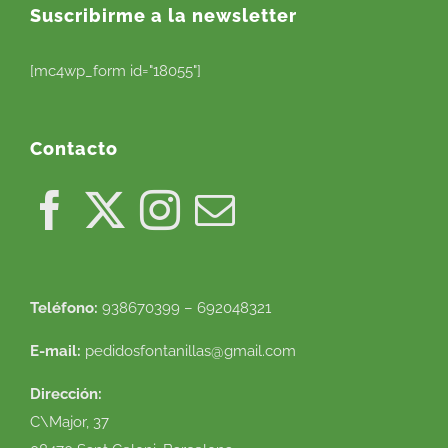
Suscribirme a la newsletter
[mc4wp_form id="18055"]
Contacto
Teléfono:
938670399 – 692048321
E-mail:
pedidosfontanillas@gmail.com
Dirección:
C\Major, 37