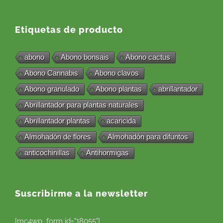
Etiquetas de producto
abono
Abono bonsais
Abono cactus
Abono Cannabis
Abono clavos
Abono granulado
Abono plantas
abrillantador
Abrillantador para plantas naturales
Abrillantador plantas
acaricida
Almohadón de flores
Almohadón para difuntos
anticochinillas
Antihormigas
Suscribirme a la newsletter
[mc4wp_form id="18055"]