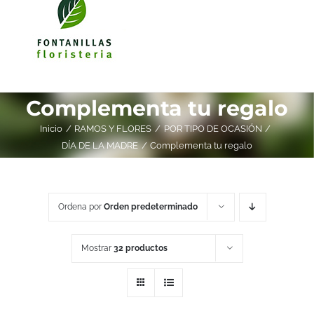
Complementa tu regalo
Inicio
RAMOS Y FLORES
POR TIPO DE OCASIÓN
DÍA DE LA MADRE
Complementa tu regalo
Ordena por
Orden predeterminado
Mostrar
32 productos