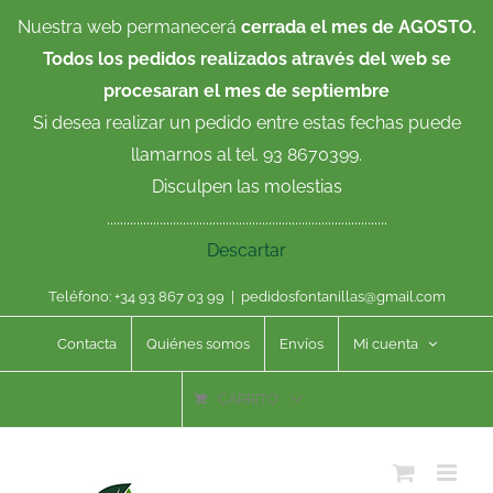
Saltar
Nuestra web permanecerá
cerrada el mes de AGOSTO.
al
Todos los pedidos realizados através del web se
contenido
procesaran el mes de septiembre
Si desea realizar un pedido entre estas fechas puede
llamarnos al tel. 93 8670399.
Disculpen las molestias
.....................................................................................
Descartar
Teléfono: +34 93 867 03 99
|
pedidosfontanillas@gmail.com
Contacta
Quiénes somos
Envíos
Mi cuenta
CARRITO