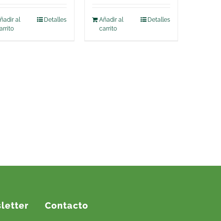
105,00 €.
95,00 €.
ñadir al
Detalles
Añadir al
Detalles
arrito
carrito
letter
Contacto