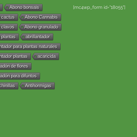
Abono bonsais
[mc4wp_form id="18055"]
 cactus
Abono Cannabis
 clavos
Abono granulado
 plantas
abrillantador
antador para plantas naturales
antador plantas
acaricida
adón de flores
adón para difuntos
chinillas
Antihormigas