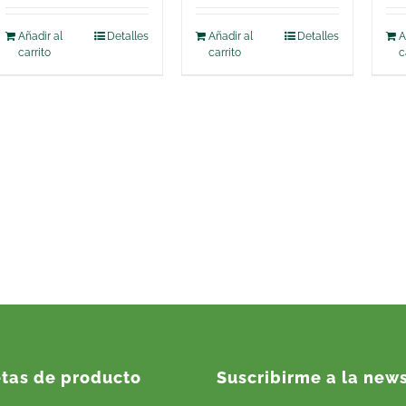
Añadir al
Detalles
Añadir al
Detalles
A
carrito
carrito
c
etas de producto
Suscribirme a la news