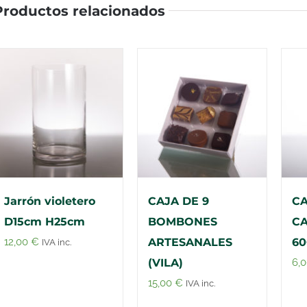
Productos relacionados
Jarrón violetero
CAJA DE 9
CA
D15cm H25cm
BOMBONES
CA
12,00
€
ARTESANALES
60
IVA inc.
(VILA)
6,
15,00
€
IVA inc.