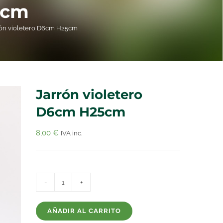
5cm
rón violetero D6cm H25cm
Jarrón violetero
D6cm H25cm
8,00
€
IVA inc.
Jarrón
violetero
AÑADIR AL CARRITO
D6cm