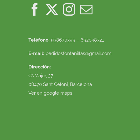
Teléfono:
938670399 – 692048321
E-mail:
pedidosfontanillas@gmail.com
Dirección:
C\Major, 37
08470 Sant Celoni, Barcelona
Ver en google maps