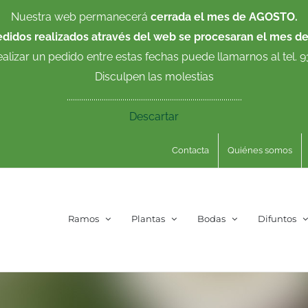
Nuestra web permanecerá
cerrada el mes de AGOSTO.
edidos realizados através del web se procesaran el mes d
ealizar un pedido entre estas fechas puede llamarnos al tel. 
Disculpen las molestias
.....................................................................................
Descartar
Contacta
Quiénes somos
Ramos
Plantas
Bodas
Difuntos