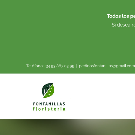
Saltar
al
Todos los p
contenido
Si desea r
Teléfono: +34 93 867 03 99
|
pedidosfontanillas@gmail.com