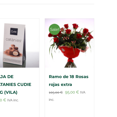
Sale!
JA DE
Ramo de 18 Rosas
TANIES CUDIE
rojas extra
El
El
G (VILA)
95,00
€
105,00
€
IVA
precio
precio
00
€
inc.
IVA inc.
original
actual
era:
es: