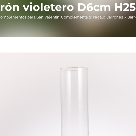
rrón violetero D6cm H2
omplementos para San Valentín
Complementa tu regalo
Jarrones
Jar