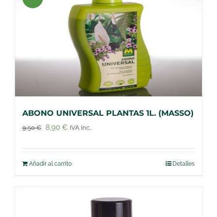
ABONO UNIVERSAL PLANTAS 1L. (MASSO)
El
El
8,90
€
9,50
€
IVA inc.
precio
precio
original
actual
Añadir al carrito
Detalles
era:
es:
9,50 €.
8,90 €.