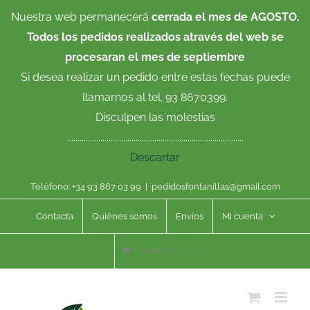
Saltar
Nuestra web permanecerá
cerrada el mes de AGOSTO.
al
Todos los pedidos realizados através del web se
contenido
procesaran el mes de septiembre
Si desea realizar un pedido entre estas fechas puede
llamarnos al tel. 93 8670399.
Disculpen las molestias
.....................................................................................
Descartar
Teléfono: +34 93 867 03 99
|
pedidosfontanillas@gmail.com
Contacta
Quiénes somos
Envíos
Mi cuenta
CARRITO