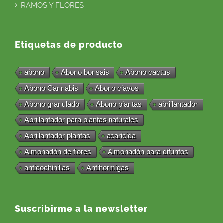
RAMOS Y FLORES
Etiquetas de producto
abono
Abono bonsais
Abono cactus
Abono Cannabis
Abono clavos
Abono granulado
Abono plantas
abrillantador
Abrillantador para plantas naturales
Abrillantador plantas
acaricida
Almohadón de flores
Almohadón para difuntos
anticochinillas
Antihormigas
Suscribirme a la newsletter