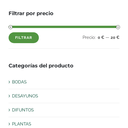
Filtrar por precio
Precio:
—
0 €
20 €
FILTRAR
Precio
Precio
mínimo
máximo
Categorías del producto
BODAS
DESAYUNOS
DIFUNTOS
PLANTAS