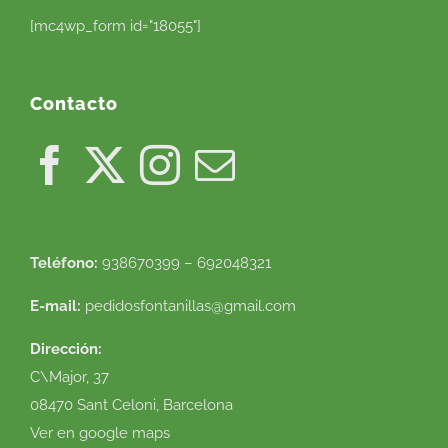
[mc4wp_form id="18055"]
Contacto
Teléfono:
938670399 – 692048321
E-mail:
pedidosfontanillas@gmail.com
Dirección:
C\Major, 37
08470 Sant Celoni, Barcelona
Ver en google maps