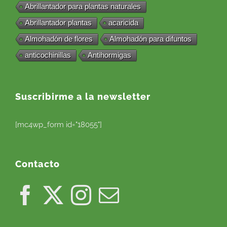
Abrillantador para plantas naturales
Abrillantador plantas
acaricida
Almohadón de flores
Almohadón para difuntos
anticochinillas
Antihormigas
Suscribirme a la newsletter
[mc4wp_form id="18055"]
Contacto