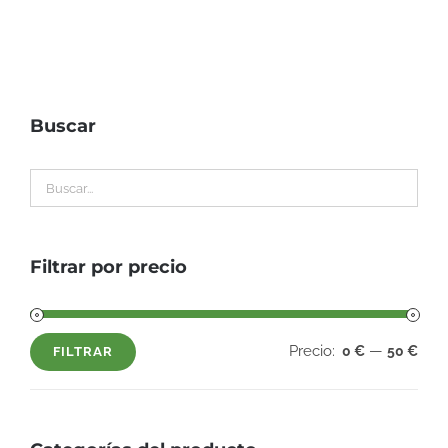
Buscar
Filtrar por precio
Precio:
—
0 €
50 €
FILTRAR
Precio
Precio
mínimo
máximo