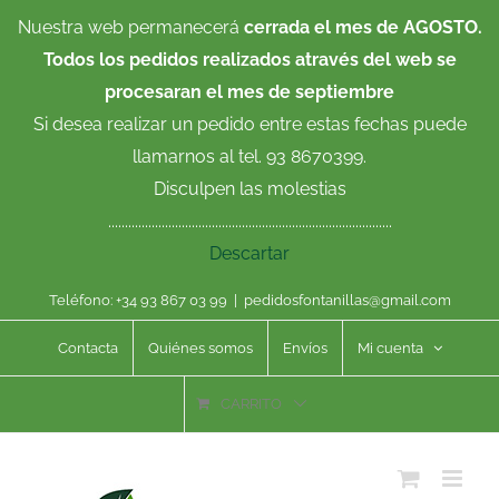
Saltar
Nuestra web permanecerá
cerrada el mes de AGOSTO.
al
Todos los pedidos realizados através del web se
contenido
procesaran el mes de septiembre
Si desea realizar un pedido entre estas fechas puede
llamarnos al tel. 93 8670399.
Disculpen las molestias
.....................................................................................
Descartar
Teléfono: +34 93 867 03 99
|
pedidosfontanillas@gmail.com
Contacta
Quiénes somos
Envíos
Mi cuenta
CARRITO