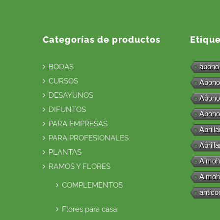
Categorías de productos
Etiqu
BODAS
abono
CURSOS
Abono
DESAYUNOS
Abono
DIFUNTOS
Abono
PARA EMPRESAS
Abrill
PARA PROFESIONALES
Abrill
PLANTAS
Almoh
RAMOS Y FLORES
Almoh
COMPLEMENTOS
antico
Flores para casa