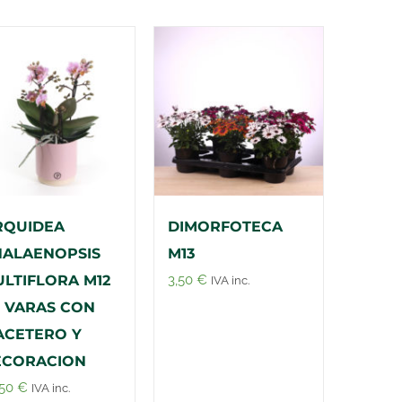
RQUIDEA
DIMORFOTECA
ALAENOPSIS
M13
LTIFLORA M12
3,50
€
IVA inc.
3 VARAS CON
ACETERO Y
ECORACION
,50
€
IVA inc.