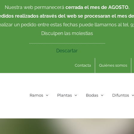
Nuestra web permanecerá
cerrada el mes de AGOSTO.
edidos realizados através del web se procesaran el mes d
ealizar un pedido entre estas fechas puede llamarnos al tel. 
Disculpen las molestias
.....................................................................................
Descartar
Contacta
Quiénes somos
Ramos
Plantas
Bodas
Difuntos