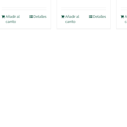
Añadir al
Detalles
Añadir al
Detalles
A
carrito
carrito
c