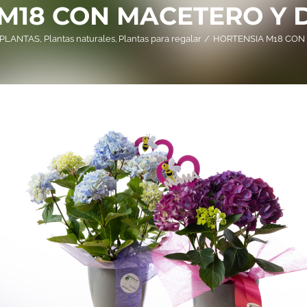
M18 CON MACETERO Y
PLANTAS
Plantas naturales
Plantas para regalar
HORTENSIA M18 CON