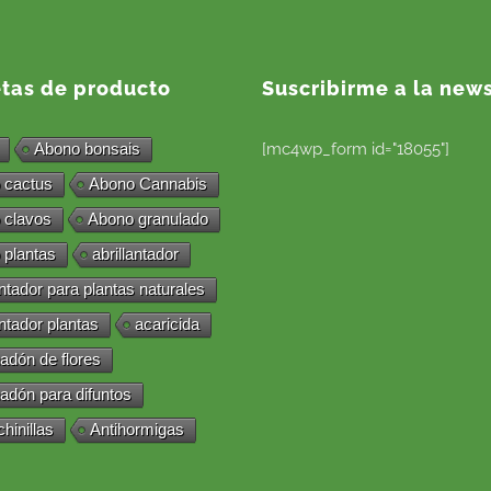
etas de producto
Suscribirme a la news
Abono bonsais
[mc4wp_form id="18055"]
 cactus
Abono Cannabis
 clavos
Abono granulado
 plantas
abrillantador
antador para plantas naturales
antador plantas
acaricida
adón de flores
adón para difuntos
chinillas
Antihormigas