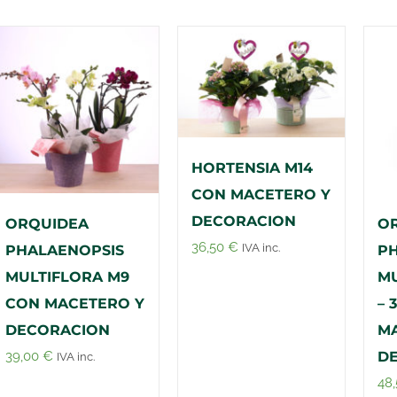
HORTENSIA M14
CON MACETERO Y
DECORACION
ORQUIDEA
O
36,50
€
IVA inc.
PHALAENOPSIS
PH
MULTIFLORA M9
MU
CON MACETERO Y
– 
DECORACION
M
39,00
€
D
IVA inc.
48