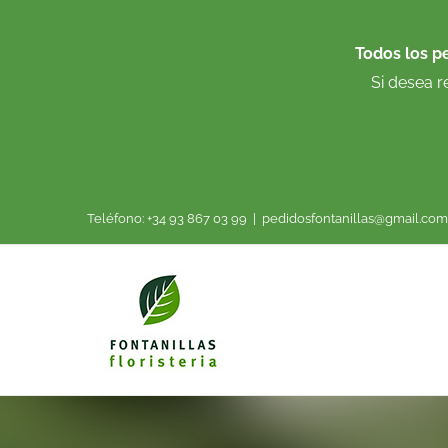
Saltar
al
Todos los p
contenido
Si desea r
Teléfono: +34 93 867 03 99
|
pedidosfontanillas@gmail.com