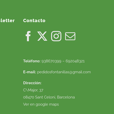
letter
Contacto
Teléfono:
938670399 – 692048321
E-mail:
pedidosfontanillas@gmail.com
Dirección:
C\Major, 37
08470 Sant Celoni, Barcelona
Ver en google maps