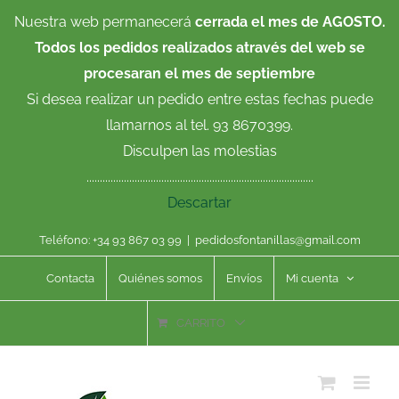
Saltar
Nuestra web permanecerá
cerrada el mes de AGOSTO.
al
Todos los pedidos realizados através del web se
contenido
procesaran el mes de septiembre
Si desea realizar un pedido entre estas fechas puede
llamarnos al tel. 93 8670399.
Disculpen las molestias
.....................................................................................
Descartar
Teléfono: +34 93 867 03 99
|
pedidosfontanillas@gmail.com
Contacta
Quiénes somos
Envíos
Mi cuenta
CARRITO