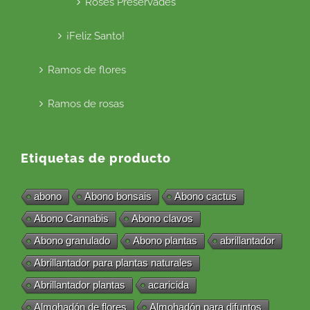
Roses Preservades
¡Feliz Santo!
Ramos de flores
Ramos de rosas
Etiquetas de producto
abono
Abono bonsais
Abono cactus
Abono Cannabis
Abono clavos
Abono granulado
Abono plantas
abrillantador
Abrillantador para plantas naturales
Abrillantador plantas
acaricida
Almohadón de flores
Almohadón para difuntos