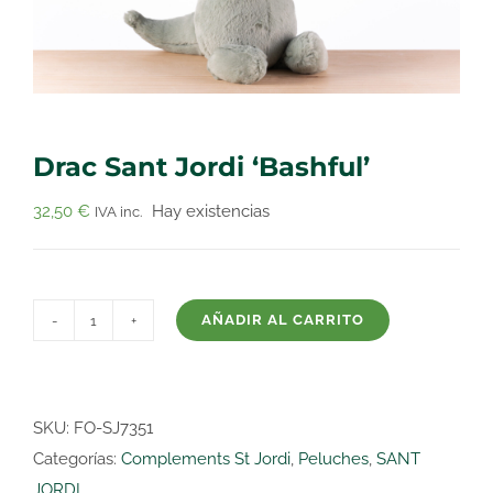
Drac Sant Jordi ‘Bashful’
32,50
€
Hay existencias
IVA inc.
AÑADIR AL CARRITO
Drac
Sant
Jordi
'Bashful'
SKU:
FO-SJ7351
cantidad
Categorías:
Complements St Jordi
,
Peluches
,
SANT
JORDI