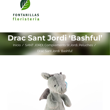
Drac Sant Jordi ‘Bashful’
Inicio
SANT JORDI
Complements St Jordi
Peluches
Drac Sant Jordi ‘Bashful’