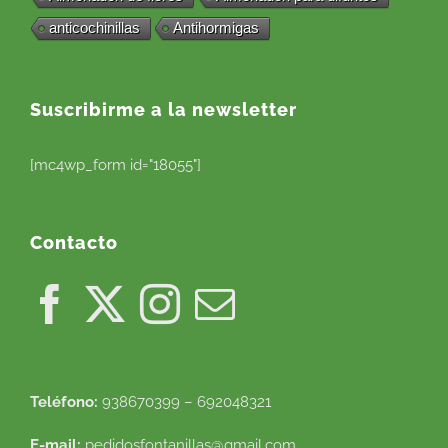
anticochinillas
Antihormigas
Suscribirme a la newsletter
[mc4wp_form id="18055"]
Contacto
Teléfono:
938670399 – 692048321
E-mail:
pedidosfontanillas@gmail.com