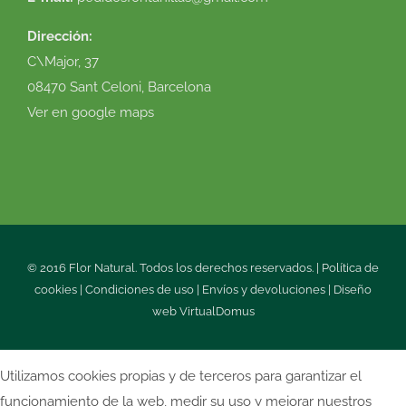
Dirección:
C\Major, 37
08470 Sant Celoni, Barcelona
Ver en google maps
© 2016 Flor Natural. Todos los derechos reservados. |
Política de
cookies
|
Condiciones de uso
|
Envíos y devoluciones
|
Diseño
web
VirtualDomus
Utilizamos cookies propias y de terceros para garantizar el
funcionamiento de la web, medir su uso y mejorar nuestros