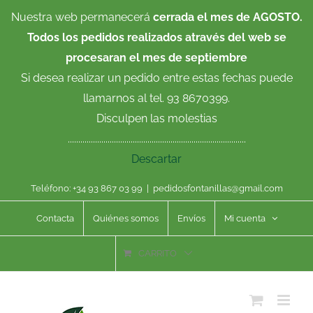
Saltar
Nuestra web permanecerá
cerrada el mes de AGOSTO.
al
Todos los pedidos realizados através del web se
contenido
procesaran el mes de septiembre
Si desea realizar un pedido entre estas fechas puede
llamarnos al tel. 93 8670399.
Disculpen las molestias
.....................................................................................
Descartar
Teléfono: +34 93 867 03 99
|
pedidosfontanillas@gmail.com
Contacta
Quiénes somos
Envíos
Mi cuenta
CARRITO