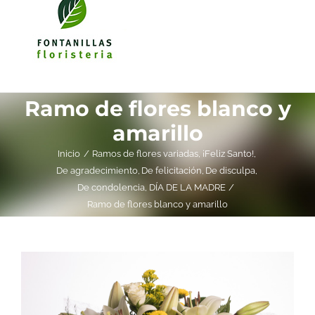
Ramo de flores blanco y
amarillo
Inicio
Ramos de flores variadas
¡Feliz Santo!
De agradecimiento
De felicitación
De disculpa
De condolencia
DÍA DE LA MADRE
Ramo de flores blanco y amarillo