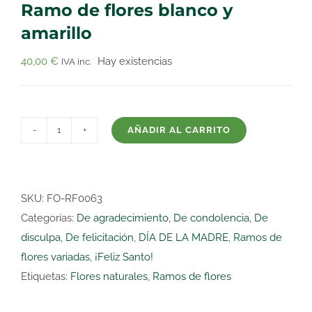
Ramo de flores blanco y
amarillo
40,00
€
Hay existencias
IVA inc.
AÑADIR AL CARRITO
Ramo
de
flores
blanco
SKU:
FO-RF0063
y
Categorías:
De agradecimiento
,
De condolencia
,
De
amarillo
disculpa
,
De felicitación
,
DÍA DE LA MADRE
,
Ramos de
cantidad
flores variadas
,
¡Feliz Santo!
Etiquetas:
Flores naturales
,
Ramos de flores