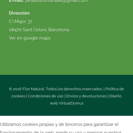
E-mail:
pedidosfontanillas@gmail.com
Dirección:
C\Major, 37
08470 Sant Celoni, Barcelona
Ver en google maps
© 2016 Flor Natural. Todos los derechos reservados. |
Política de
cookies
|
Condiciones de uso
|
Envíos y devoluciones
|
Diseño
web
VirtualDomus
Utilizamos cookies propias y de terceros para garantizar el
funcionamiento de la web, medir su uso y mejorar nuestros