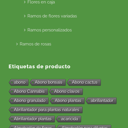
Flores en caja
Ramos de flores variadas
Ramos personalizados
Ramos de rosas
Etiquetas de producto
abono
Abono bonsais
Abono cactus
Abono Cannabis
Abono clavos
Abono granulado
Abono plantas
abrillantador
Abrillantador para plantas naturales
Abrillantador plantas
acaricida
Almohadón de flores
Almohadón para difuntos