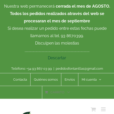
Saltar
Nuestra web permanecerá
cerrada el mes de AGOSTO.
al
Todos los pedidos realizados através del web se
contenido
procesaran el mes de septiembre
Si desea realizar un pedido entre estas fechas puede
llamarnos al tel. 93 8670399.
Disculpen las molestias
.....................................................................................
Descartar
Teléfono: +34 93 867 03 99
|
pedidosfontanillas@gmail.com
Contacta
Quiénes somos
Envíos
Mi cuenta
CARRITO