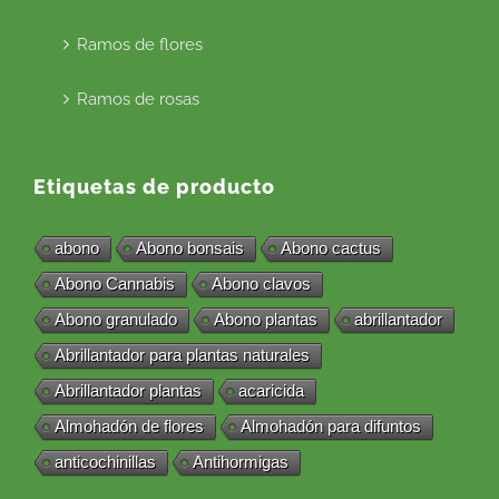
Ramos de flores
Ramos de rosas
Etiquetas de producto
abono
Abono bonsais
Abono cactus
Abono Cannabis
Abono clavos
Abono granulado
Abono plantas
abrillantador
Abrillantador para plantas naturales
Abrillantador plantas
acaricida
Almohadón de flores
Almohadón para difuntos
anticochinillas
Antihormigas