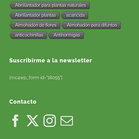
Abrillantador para plantas naturales
Abrillantador plantas
acaricida
Almohadón de flores
Almohadón para difuntos
anticochinillas
Antihormigas
Suscribirme a la newsletter
[mc4wp_form id="18055"]
Contacto