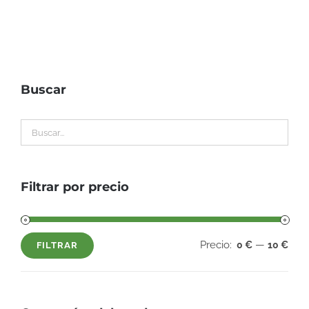
Buscar
Filtrar por precio
Precio:
—
0 €
10 €
FILTRAR
Precio
Precio
mínimo
máximo