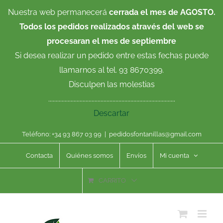
Saltar
Nuestra web permanecerá
cerrada el mes de AGOSTO.
al
Todos los pedidos realizados através del web se
contenido
procesaran el mes de septiembre
Si desea realizar un pedido entre estas fechas puede
llamarnos al tel. 93 8670399.
Disculpen las molestias
.....................................................................................
Descartar
Teléfono: +34 93 867 03 99
|
pedidosfontanillas@gmail.com
Contacta
Quiénes somos
Envíos
Mi cuenta
CARRITO