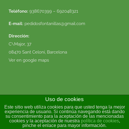
Teléfono:
938670399 – 692048321
E-mail:
pedidosfontanillas@gmail.com
Dirección:
C\Major, 37
08470 Sant Celoni, Barcelona
Ver en google maps
Uso de cookies
Este sitio web utiliza cookies para que usted tenga la mejor
© 2016 Flor Natural. Todos los derechos reservados. |
Política de
experiencia de usuario. Si continúa navegando está dando
su consentimiento para la aceptación de las mencionadas
cookies
|
Condiciones de uso
|
Envíos y devoluciones
|
Diseño
cookies y la aceptación de nuestra
política de cookies
,
web
VirtualDomus
pinche el enlace para mayor información.