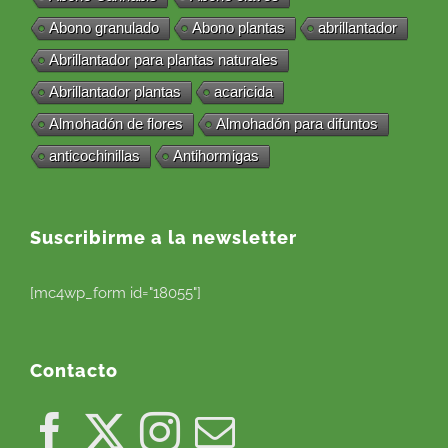
Abono granulado
Abono plantas
abrillantador
Abrillantador para plantas naturales
Abrillantador plantas
acaricida
Almohadón de flores
Almohadón para difuntos
anticochinillas
Antihormigas
Suscribirme a la newsletter
[mc4wp_form id="18055"]
Contacto