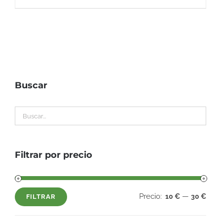
Buscar
Filtrar por precio
Precio:
—
10 €
30 €
FILTRAR
Precio
Precio
mínimo
máximo