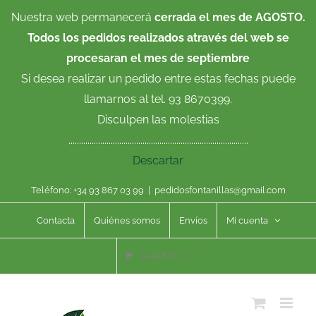
Saltar
Nuestra web permanecerá
cerrada el mes de AGOSTO.
al
Todos los pedidos realizados através del web se
contenido
procesaran el mes de septiembre
Si desea realizar un pedido entre estas fechas puede
llamarnos al tel. 93 8670399.
Disculpen las molestias
.....................................................................................
Descartar
Teléfono: +34 93 867 03 99
|
pedidosfontanillas@gmail.com
Contacta
Quiénes somos
Envíos
Mi cuenta
CARRITO