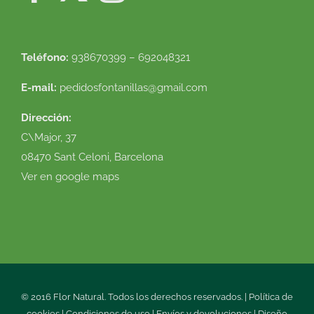
Teléfono:
938670399 – 692048321
E-mail:
pedidosfontanillas@gmail.com
Dirección:
C\Major, 37
08470 Sant Celoni, Barcelona
Ver en google maps
© 2016 Flor Natural. Todos los derechos reservados. |
Política de
cookies
|
Condiciones de uso
|
Envíos y devoluciones
|
Diseño