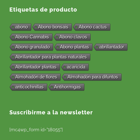
Etiquetas de producto
abono
Abono bonsais
Abono cactus
Abono Cannabis
Abono clavos
Abono granulado
Abono plantas
abrillantador
Abrillantador para plantas naturales
Abrillantador plantas
acaricida
Almohadón de flores
Almohadón para difuntos
anticochinillas
Antihormigas
Suscribirme a la newsletter
[mc4wp_form id="18055"]