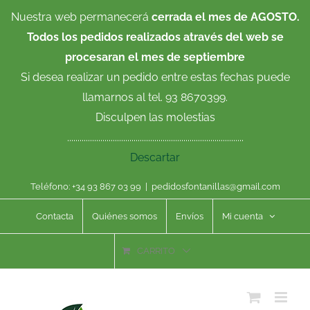
Saltar
Nuestra web permanecerá
cerrada el mes de AGOSTO.
al
Todos los pedidos realizados através del web se
contenido
procesaran el mes de septiembre
Si desea realizar un pedido entre estas fechas puede
llamarnos al tel. 93 8670399.
Disculpen las molestias
.....................................................................................
Descartar
Teléfono: +34 93 867 03 99
|
pedidosfontanillas@gmail.com
Contacta
Quiénes somos
Envíos
Mi cuenta
CARRITO