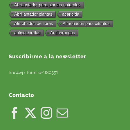
Abrillantador para plantas naturales
Abrillantador plantas
acaricida
Almohadón de flores
Almohadón para difuntos
anticochinillas
Antihormigas
Suscribirme a la newsletter
[mc4wp_form id="18055"]
Contacto