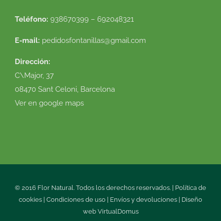
Teléfono:
938670399 – 692048321
E-mail:
pedidosfontanillas@gmail.com
Dirección:
C\Major, 37
08470 Sant Celoni, Barcelona
Ver en google maps
© 2016 Flor Natural. Todos los derechos reservados. |
Política de
cookies
|
Condiciones de uso
|
Envíos y devoluciones
|
Diseño
web
VirtualDomus