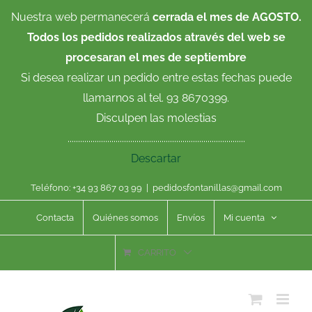
Saltar
Nuestra web permanecerá
cerrada el mes de AGOSTO.
al
Todos los pedidos realizados através del web se
contenido
procesaran el mes de septiembre
Si desea realizar un pedido entre estas fechas puede
llamarnos al tel. 93 8670399.
Disculpen las molestias
.....................................................................................
Descartar
Teléfono: +34 93 867 03 99
|
pedidosfontanillas@gmail.com
Contacta
Quiénes somos
Envíos
Mi cuenta
CARRITO