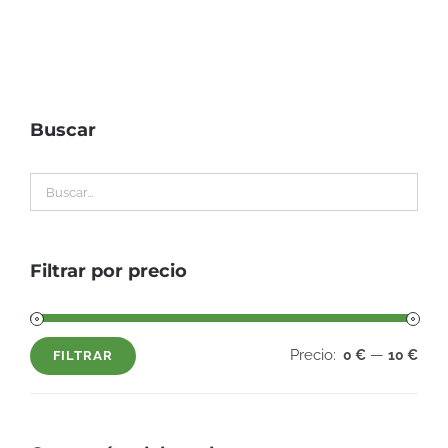
Buscar
Filtrar por precio
Precio:
—
0 €
10 €
FILTRAR
Precio
Precio
mínimo
máximo