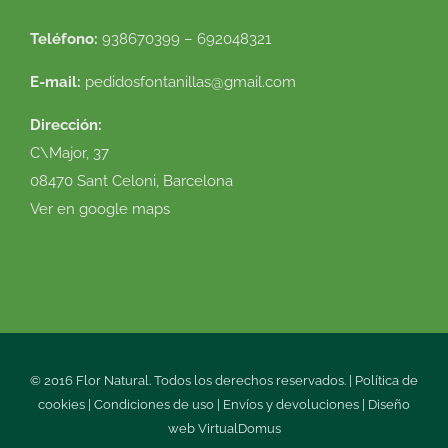
Teléfono:
938670399 – 692048321
E-mail:
pedidosfontanillas@gmail.com
Dirección:
C\Major, 37
08470 Sant Celoni, Barcelona
Ver en google maps
© 2016 Flor Natural. Todos los derechos reservados. |
Política de
cookies
|
Condiciones de uso
|
Envíos y devoluciones
|
Diseño
web
VirtualDomus