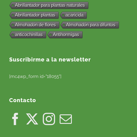
Abrillantador para plantas naturales
Abrillantador plantas
acaricida
Almohadón de flores
Almohadón para difuntos
anticochinillas
Antihormigas
Suscribirme a la newsletter
[mc4wp_form id="18055"]
Contacto