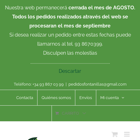
Saltar
Nuestra web permanecerá
cerrada el mes de AGOSTO.
al
Todos los pedidos realizados através del web se
contenido
procesaran el mes de septiembre
Si desea realizar un pedido entre estas fechas puede
llamarnos al tel. 93 8670399.
Disculpen las molestias
.....................................................................................
Descartar
Teléfono: +34 93 867 03 99
|
pedidosfontanillas@gmail.com
Contacta
Quiénes somos
Envíos
Mi cuenta
CARRITO