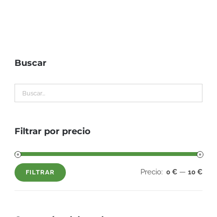
Buscar
Filtrar por precio
Precio:
—
0 €
10 €
FILTRAR
Precio
Precio
mínimo
máximo