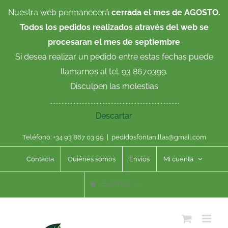
Saltar
Nuestra web permanecerá
cerrada el mes de AGOSTO.
al
Todos los pedidos realizados através del web se
contenido
procesaran el mes de septiembre
Si desea realizar un pedido entre estas fechas puede
llamarnos al tel. 93 8670399.
Disculpen las molestias
.....................................................................................
Descartar
Teléfono: +34 93 867 03 99
|
pedidosfontanillas@gmail.com
Contacta
Quiénes somos
Envíos
Mi cuenta
CARRITO