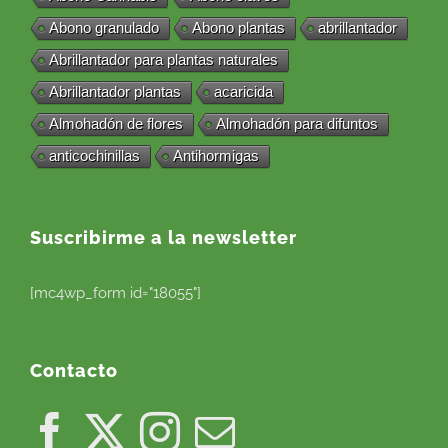
Abono granulado
Abono plantas
abrillantador
Abrillantador para plantas naturales
Abrillantador plantas
acaricida
Almohadón de flores
Almohadón para difuntos
anticochinillas
Antihormigas
Suscribirme a la newsletter
[mc4wp_form id="18055"]
Contacto