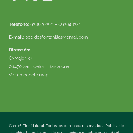
Teléfono:
938670399 – 692048321
E-mail:
pedidosfontanillas@gmail.com
Dirección:
C\Major, 37
08470 Sant Celoni, Barcelona
Ver en google maps
© 2016 Flor Natural. Todos los derechos reservados. |
Política de
cookies
|
Condiciones de uso
|
Envíos y devoluciones
|
Diseño