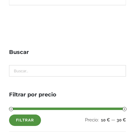
Buscar
Filtrar por precio
Precio:
—
10 €
30 €
FILTRAR
Precio
Precio
mínimo
máximo