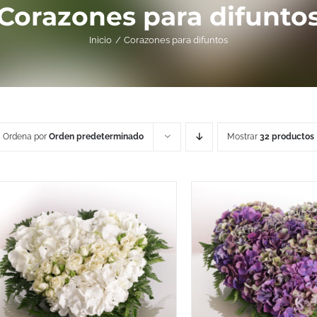
Corazones para difunto
Inicio
Corazones para difuntos
Ordena por
Orden predeterminado
Mostrar
32 productos