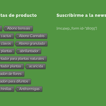
etas de producto
Suscribirme a la news
Abono bonsais
[mc4wp_form id="18055"]
 cactus
Abono Cannabis
 clavos
Abono granulado
 plantas
abrillantador
antador para plantas naturales
antador plantas
acaricida
adón de flores
adón para difuntos
chinillas
Antihormigas