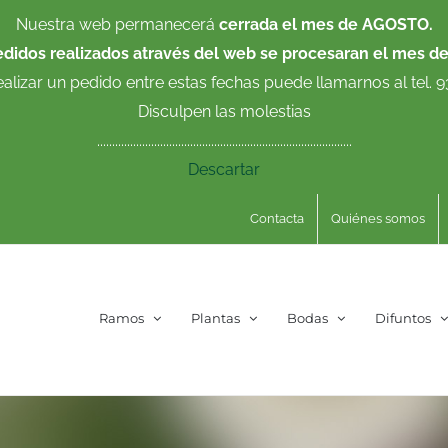
Nuestra web permanecerá
cerrada el mes de AGOSTO.
edidos realizados através del web se procesaran el mes d
ealizar un pedido entre estas fechas puede llamarnos al tel. 
Disculpen las molestias
.....................................................................................
Descartar
Contacta
Quiénes somos
Ramos
Plantas
Bodas
Difuntos