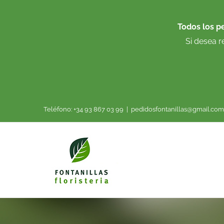
Saltar
al
Todos los p
contenido
Si desea r
Teléfono: +34 93 867 03 99
|
pedidosfontanillas@gmail.com