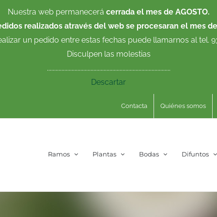
Nuestra web permanecerá
cerrada el mes de AGOSTO.
edidos realizados através del web se procesaran el mes d
ealizar un pedido entre estas fechas puede llamarnos al tel. 
Disculpen las molestias
.....................................................................................
Descartar
Contacta
Quiénes somos
Ramos
Plantas
Bodas
Difuntos