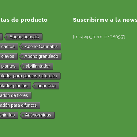
etas de producto
Suscribirme a la news
Abono bonsais
[mc4wp_form id="18055"]
 cactus
Abono Cannabis
 clavos
Abono granulado
 plantas
abrillantador
antador para plantas naturales
antador plantas
acaricida
adón de flores
adón para difuntos
chinillas
Antihormigas