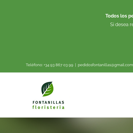
Saltar
al
Todos los p
contenido
Si desea r
Teléfono: +34 93 867 03 99
|
pedidosfontanillas@gmail.com