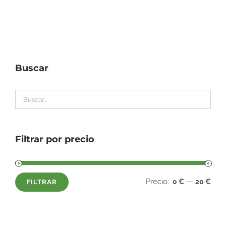
Buscar
Filtrar por precio
Precio:
—
0 €
20 €
FILTRAR
Precio
Precio
mínimo
máximo