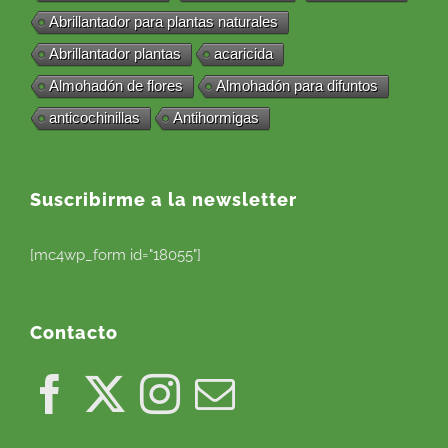
Abrillantador para plantas naturales
Abrillantador plantas
acaricida
Almohadón de flores
Almohadón para difuntos
anticochinillas
Antihormigas
Suscribirme a la newsletter
[mc4wp_form id="18055"]
Contacto