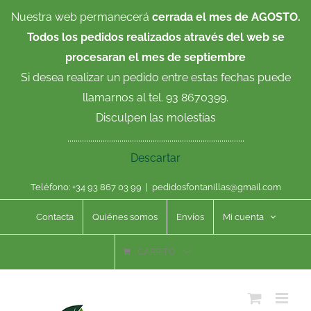
Saltar
Nuestra web permanecerá
cerrada el mes de AGOSTO.
al
Todos los pedidos realizados através del web se
contenido
procesaran el mes de septiembre
Si desea realizar un pedido entre estas fechas puede
llamarnos al tel. 93 8670399.
Disculpen las molestias
.....................................................................................
Descartar
Teléfono: +34 93 867 03 99
|
pedidosfontanillas@gmail.com
Contacta
Quiénes somos
Envíos
Mi cuenta
CARRITO