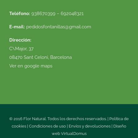
Teléfono:
938670399 – 692048321
E-mail:
pedidosfontanillas@gmail.com
Dirección:
C\Major, 37
08470 Sant Celoni, Barcelona
Ver en google maps
© 2016 Flor Natural. Todos los derechos reservados. |
Política de
cookies
|
Condiciones de uso
|
Envíos y devoluciones
|
Diseño
web
VirtualDomus