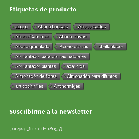
Etiquetas de producto
abono
Abono bonsais
Abono cactus
Abono Cannabis
Abono clavos
Abono granulado
Abono plantas
abrillantador
Abrillantador para plantas naturales
Abrillantador plantas
acaricida
Almohadón de flores
Almohadón para difuntos
anticochinillas
Antihormigas
Suscribirme a la newsletter
[mc4wp_form id="18055"]