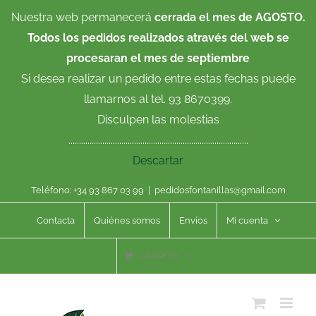
Saltar
Nuestra web permanecerá
cerrada el mes de AGOSTO.
al
Todos los pedidos realizados através del web se
contenido
procesaran el mes de septiembre
Si desea realizar un pedido entre estas fechas puede
llamarnos al tel. 93 8670399.
Disculpen las molestias
.....................................................................................
Descartar
Teléfono: +34 93 867 03 99
|
pedidosfontanillas@gmail.com
Contacta
Quiénes somos
Envíos
Mi cuenta
CARRITO