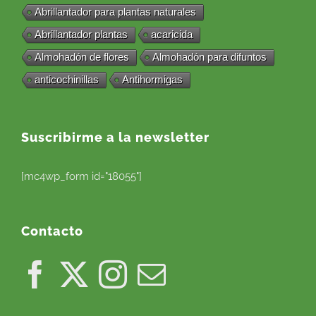
Abrillantador para plantas naturales
Abrillantador plantas
acaricida
Almohadón de flores
Almohadón para difuntos
anticochinillas
Antihormigas
Suscribirme a la newsletter
[mc4wp_form id="18055"]
Contacto