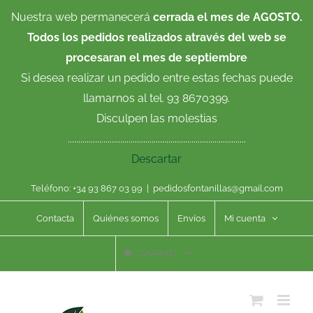
Saltar
Nuestra web permanecerá
cerrada el mes de AGOSTO.
al
Todos los pedidos realizados através del web se
contenido
procesaran el mes de septiembre
Si desea realizar un pedido entre estas fechas puede
llamarnos al tel. 93 8670399.
Disculpen las molestias
.....................................................................................
Descartar
Teléfono: +34 93 867 03 99
|
pedidosfontanillas@gmail.com
Contacta
Quiénes somos
Envíos
Mi cuenta
CARRITO