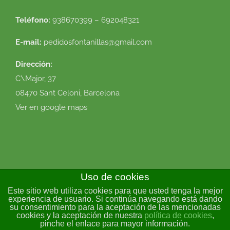
Teléfono:
938670399 – 692048321
E-mail:
pedidosfontanillas@gmail.com
Dirección:
C\Major, 37
08470 Sant Celoni, Barcelona
Ver en google maps
Uso de cookies
Este sitio web utiliza cookies para que usted tenga la mejor
© 2016 Flor Natural. Todos los derechos reservados. |
Política de
experiencia de usuario. Si continúa navegando está dando
su consentimiento para la aceptación de las mencionadas
cookies
|
Condiciones de uso
|
Envíos y devoluciones
|
Diseño
cookies y la aceptación de nuestra
política de cookies
,
web
VirtualDomus
pinche el enlace para mayor información.