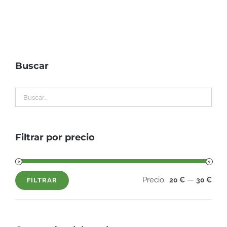
Buscar
Filtrar por precio
Precio:
—
20 €
30 €
FILTRAR
Precio
Precio
mínimo
máximo