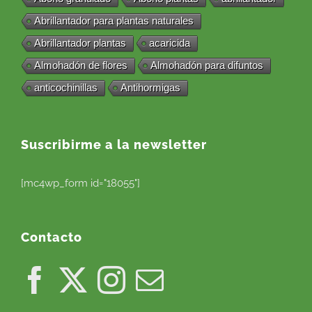
Abrillantador para plantas naturales
Abrillantador plantas
acaricida
Almohadón de flores
Almohadón para difuntos
anticochinillas
Antihormigas
Suscribirme a la newsletter
[mc4wp_form id="18055"]
Contacto