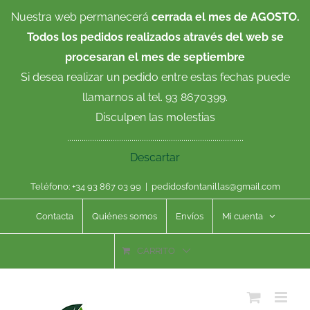
Saltar
Nuestra web permanecerá
cerrada el mes de AGOSTO.
al
Todos los pedidos realizados através del web se
contenido
procesaran el mes de septiembre
Si desea realizar un pedido entre estas fechas puede
llamarnos al tel. 93 8670399.
Disculpen las molestias
.....................................................................................
Descartar
Teléfono: +34 93 867 03 99
|
pedidosfontanillas@gmail.com
Contacta
Quiénes somos
Envíos
Mi cuenta
CARRITO