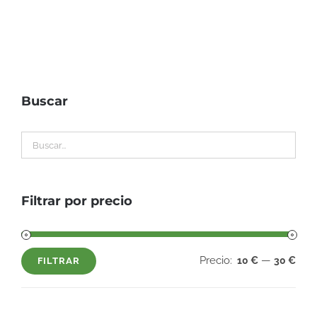
Buscar
Filtrar por precio
Precio:
—
10 €
30 €
FILTRAR
Precio
Precio
mínimo
máximo