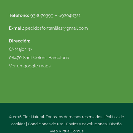
Teléfono:
938670399 – 692048321
E-mail:
pedidosfontanillas@gmail.com
Dirección:
C\Major, 37
08470 Sant Celoni, Barcelona
Ver en google maps
© 2016 Flor Natural. Todos los derechos reservados. |
Política de
cookies
|
Condiciones de uso
|
Envíos y devoluciones
|
Diseño
web
VirtualDomus