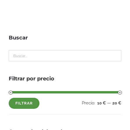
Buscar
Filtrar por precio
Precio:
—
10 €
20 €
FILTRAR
Precio
Precio
mínimo
máximo