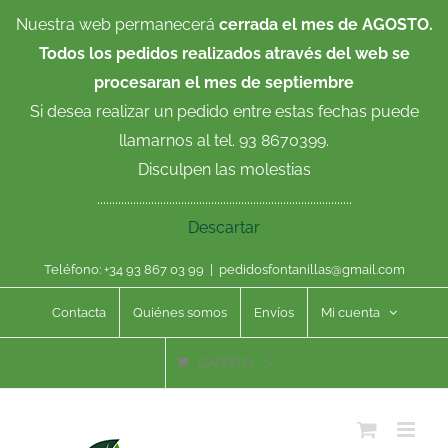
Saltar
Nuestra web permanecerá
cerrada el mes de AGOSTO.
al
Todos los pedidos realizados através del web se
contenido
procesaran el mes de septiembre
Si desea realizar un pedido entre estas fechas puede
llamarnos al tel. 93 8670399.
Disculpen las molestias
.....................................................................................
Descartar
Teléfono: +34 93 867 03 99
|
pedidosfontanillas@gmail.com
Contacta
Quiénes somos
Envíos
Mi cuenta
CARRITO