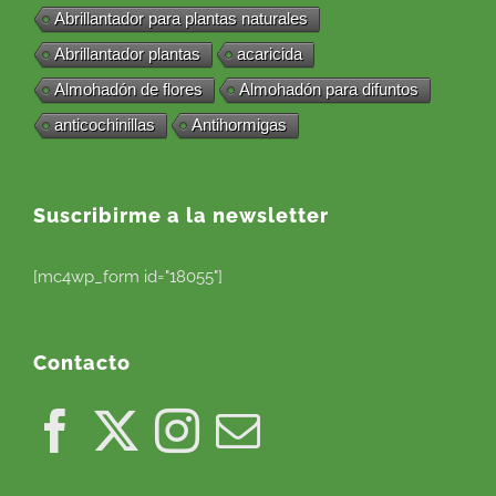
Abrillantador para plantas naturales
Abrillantador plantas
acaricida
Almohadón de flores
Almohadón para difuntos
anticochinillas
Antihormigas
Suscribirme a la newsletter
[mc4wp_form id="18055"]
Contacto