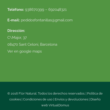
Teléfono:
938670399 – 692048321
E-mail:
pedidosfontanillas@gmail.com
Dirección:
C\Major, 37
08470 Sant Celoni, Barcelona
Ver en google maps
© 2016 Flor Natural. Todos los derechos reservados. |
Política de
cookies
|
Condiciones de uso
|
Envíos y devoluciones
|
Diseño
web
VirtualDomus