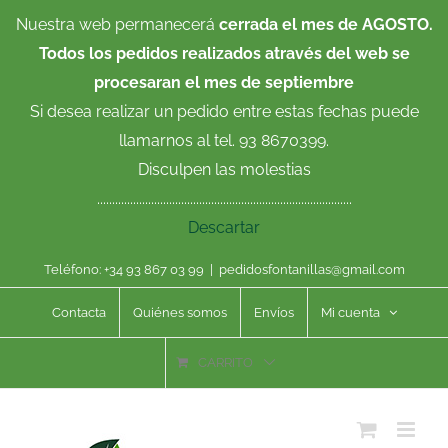
Saltar
Nuestra web permanecerá
cerrada el mes de AGOSTO.
al
Todos los pedidos realizados através del web se
contenido
procesaran el mes de septiembre
Si desea realizar un pedido entre estas fechas puede
llamarnos al tel. 93 8670399.
Disculpen las molestias
.....................................................................................
Descartar
Teléfono: +34 93 867 03 99
|
pedidosfontanillas@gmail.com
Contacta
Quiénes somos
Envíos
Mi cuenta
CARRITO