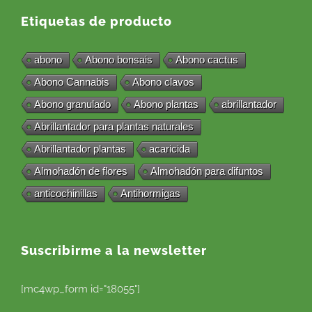
Etiquetas de producto
abono
Abono bonsais
Abono cactus
Abono Cannabis
Abono clavos
Abono granulado
Abono plantas
abrillantador
Abrillantador para plantas naturales
Abrillantador plantas
acaricida
Almohadón de flores
Almohadón para difuntos
anticochinillas
Antihormigas
Suscribirme a la newsletter
[mc4wp_form id="18055"]