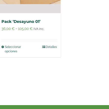
Pack ‘Desayuno 01’
Rango
36,00
€
-
105,00
€
IVA inc.
de
precios:
Seleccionar
Detalles
Este
desde
opciones
producto
36,00 €
tiene
hasta
múltiples
105,00 €
variantes.
Las
opciones
se
pueden