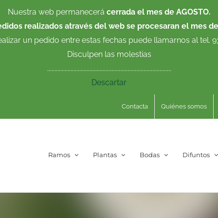
Nuestra web permanecerá
cerrada el mes de AGOSTO.
edidos realizados através del web se procesaran el mes d
ealizar un pedido entre estas fechas puede llamarnos al tel. 
Disculpen las molestias
.....................................................................................
Descartar
Contacta
Quiénes somos
Ramos
Plantas
Bodas
Difuntos