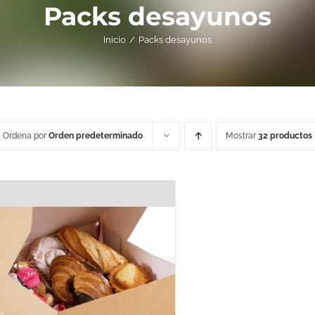
Packs desayunos
Inicio
Packs desayunos
Ordena por
Orden predeterminado
Mostrar
32 productos