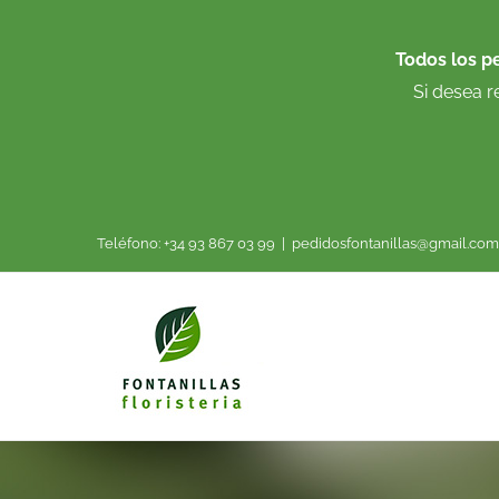
Saltar
al
Todos los p
contenido
Si desea r
Teléfono: +34 93 867 03 99
|
pedidosfontanillas@gmail.com