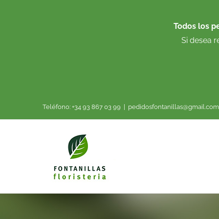
Saltar
al
Todos los p
contenido
Si desea r
Teléfono: +34 93 867 03 99
|
pedidosfontanillas@gmail.com