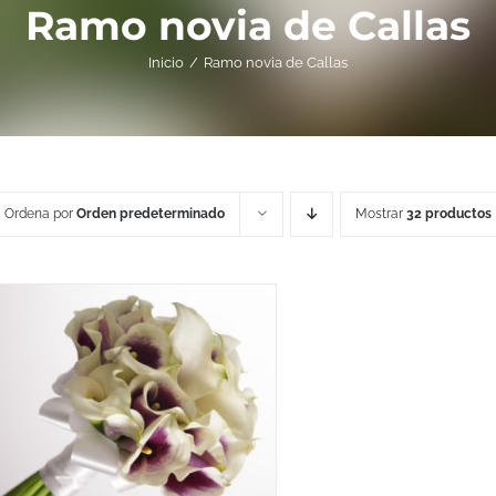
Ramo novia de Callas
Inicio
Ramo novia de Callas
Ordena por
Orden predeterminado
Mostrar
32 productos