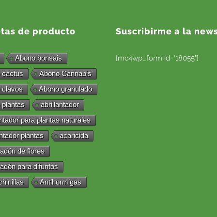
etas de producto
Suscribirme a la news
Abono bonsais
[mc4wp_form id="18055"]
 cactus
Abono Cannabis
 clavos
Abono granulado
 plantas
abrillantador
antador para plantas naturales
antador plantas
acaricida
adón de flores
adón para difuntos
chinillas
Antihormigas