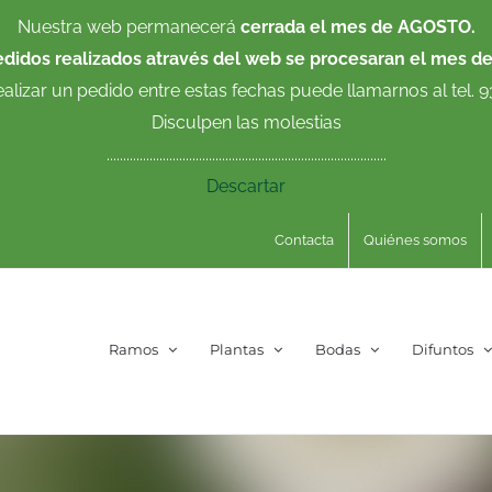
Nuestra web permanecerá
cerrada el mes de AGOSTO.
edidos realizados através del web se procesaran el mes d
ealizar un pedido entre estas fechas puede llamarnos al tel. 
Disculpen las molestias
.....................................................................................
Descartar
Contacta
Quiénes somos
Ramos
Plantas
Bodas
Difuntos