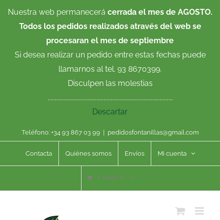
Saltar
Nuestra web permanecerá
cerrada el mes de AGOSTO.
al
Todos los pedidos realizados através del web se
contenido
procesaran el mes de septiembre
Si desea realizar un pedido entre estas fechas puede
llamarnos al tel. 93 8670399.
Disculpen las molestias
.....................................................................................
Descartar
Teléfono: +34 93 867 03 99
|
pedidosfontanillas@gmail.com
Contacta
Quiénes somos
Envíos
Mi cuenta
CARRITO