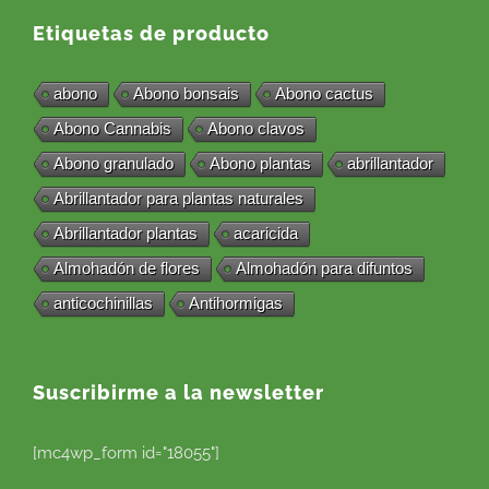
Etiquetas de producto
abono
Abono bonsais
Abono cactus
Abono Cannabis
Abono clavos
Abono granulado
Abono plantas
abrillantador
Abrillantador para plantas naturales
Abrillantador plantas
acaricida
Almohadón de flores
Almohadón para difuntos
anticochinillas
Antihormigas
Suscribirme a la newsletter
[mc4wp_form id="18055"]