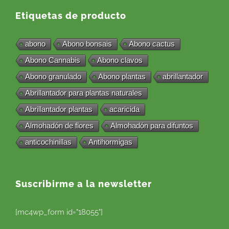
Etiquetas de producto
abono
Abono bonsais
Abono cactus
Abono Cannabis
Abono clavos
Abono granulado
Abono plantas
abrillantador
Abrillantador para plantas naturales
Abrillantador plantas
acaricida
Almohadón de flores
Almohadón para difuntos
anticochinillas
Antihormigas
Suscribirme a la newsletter
[mc4wp_form id="18055"]