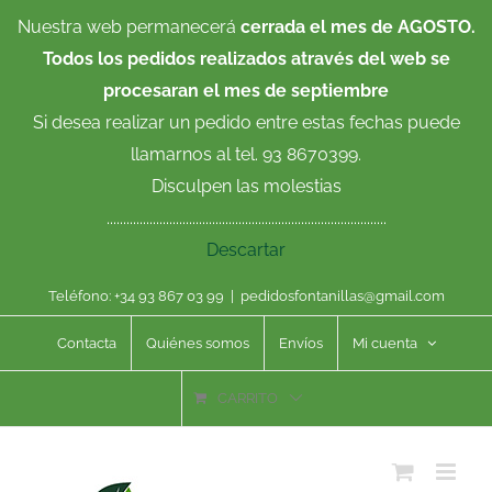
Saltar
Nuestra web permanecerá
cerrada el mes de AGOSTO.
al
Todos los pedidos realizados através del web se
contenido
procesaran el mes de septiembre
Si desea realizar un pedido entre estas fechas puede
llamarnos al tel. 93 8670399.
Disculpen las molestias
.....................................................................................
Descartar
Teléfono: +34 93 867 03 99
|
pedidosfontanillas@gmail.com
Contacta
Quiénes somos
Envíos
Mi cuenta
CARRITO