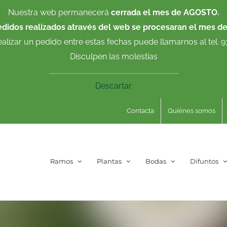
Nuestra web permanecerá
cerrada el mes de AGOSTO.
edidos realizados através del web se procesaran el mes d
ealizar un pedido entre estas fechas puede llamarnos al tel. 
Disculpen las molestias
.....................................................................................
Descartar
Contacta
Quiénes somos
Ramos
Plantas
Bodas
Difuntos