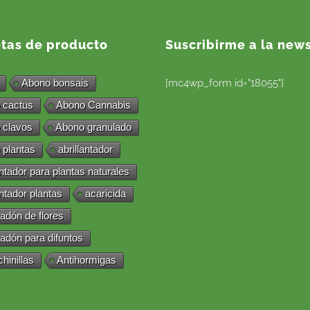
etas de producto
Suscribirme a la news
Abono bonsais
[mc4wp_form id="18055"]
 cactus
Abono Cannabis
 clavos
Abono granulado
 plantas
abrillantador
antador para plantas naturales
antador plantas
acaricida
adón de flores
adón para difuntos
chinillas
Antihormigas