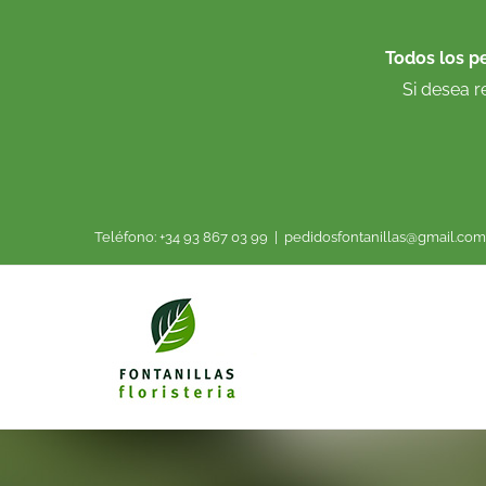
Saltar
al
Todos los p
contenido
Si desea r
Teléfono: +34 93 867 03 99
|
pedidosfontanillas@gmail.com