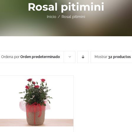
Rosal pitimini
Inicio
Rosal pitimini
Ordena por
Orden predeterminado
Mostrar
32 productos