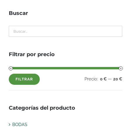
Buscar
Filtrar por precio
Precio:
—
0 €
20 €
FILTRAR
Precio
Precio
mínimo
máximo
Categorías del producto
BODAS