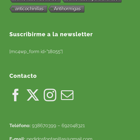
anticochinillas
Antihormigas
Suscribirme a la newsletter
[mc4wp_form id="18055"]
Contacto
Teléfono:
938670399 – 692048321
E-mail:
pedidosfontanillas@gmail.com