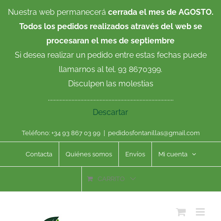
Saltar
Nuestra web permanecerá
cerrada el mes de AGOSTO.
al
Todos los pedidos realizados através del web se
contenido
procesaran el mes de septiembre
Si desea realizar un pedido entre estas fechas puede
llamarnos al tel. 93 8670399.
Disculpen las molestias
.....................................................................................
Descartar
Teléfono: +34 93 867 03 99
|
pedidosfontanillas@gmail.com
Contacta
Quiénes somos
Envíos
Mi cuenta
CARRITO