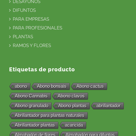
DESAYUNOS
DIFUNTOS
PARA EMPRESAS
PARA PROFESIONALES
PLANTAS
RAMOS Y FLORES
Etiquetas de producto
abono
Abono bonsais
Abono cactus
Abono Cannabis
Abono clavos
Abono granulado
Abono plantas
abrillantador
Abrillantador para plantas naturales
Abrillantador plantas
acaricida
Almohadón de flores
Almohadón para difuntos