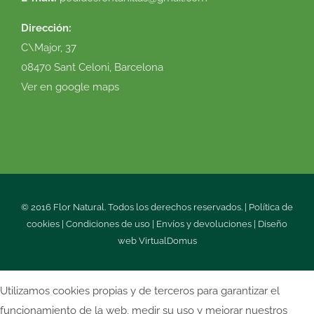
Dirección:
C\Major, 37
08470 Sant Celoni, Barcelona
Ver en google maps
© 2016 Flor Natural. Todos los derechos reservados. |
Política de
cookies
|
Condiciones de uso
|
Envíos y devoluciones
|
Diseño
web
VirtualDomus
Utilizamos cookies propias y de terceros para garantizar el
funcionamiento de la web, medir su uso y mejorar nuestros